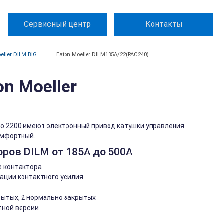
Сервисный центр
Контакты
eller DILM BIG
Eaton Moeller DILM185A/22(RAC240)
n Moeller
 до 2200 имеют электронный привод катушки управления.
омфортный.
ров DILM от 185А до 500А
е контактора
ации контактного усилия
рытых, 2 нормально закрытых
тной версии