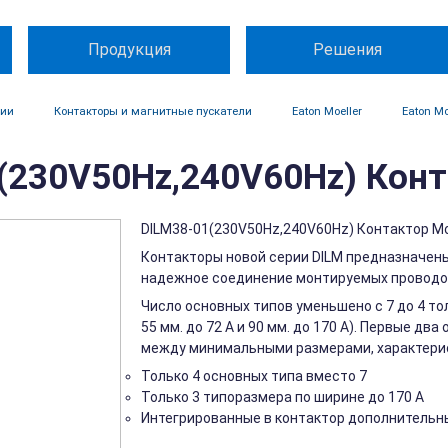
Продукция
Решения
ции
Контакторы и магнитные пускатели
Eaton Moeller
Eaton Mo
(230V50Hz,240V60Hz) Конта
DILM38-01(230V50Hz,240V60Hz) Контактор Moel
Контакторы новой серии DILM предназначены
надежное соединение монтируемых проводов
Число основных типов уменьшено с 7 до 4 то
55 мм. до 72 A и 90 мм. до 170 A). Первые 
между минимальными размерами, характери
Только 4 основных типа вместо 7
Только 3 типоразмера по ширине до 170 A
Интегрированные в контактор дополнительн