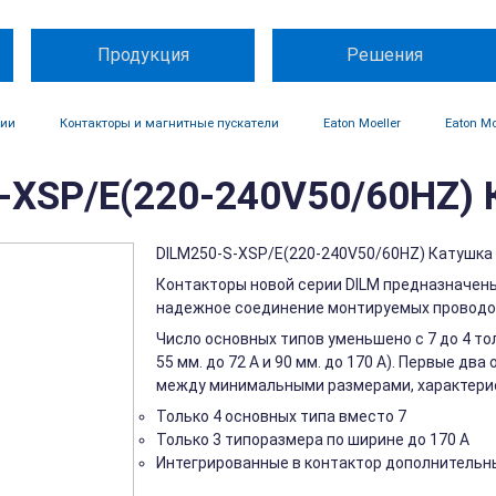
Продукция
Решения
ции
Контакторы и магнитные пускатели
Eaton Moeller
Eaton Mo
-XSP/E(220-240V50/60HZ) К
DILM250-S-XSP/E(220-240V50/60HZ) Катушка
Контакторы новой серии DILM предназначены
надежное соединение монтируемых проводов
Число основных типов уменьшено с 7 до 4 то
55 мм. до 72 A и 90 мм. до 170 A). Первые 
между минимальными размерами, характери
Только 4 основных типа вместо 7
Только 3 типоразмера по ширине до 170 A
Интегрированные в контактор дополнительн