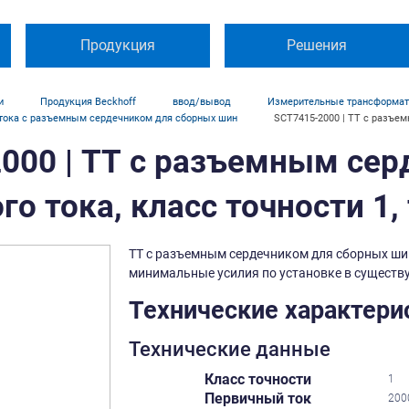
Продукция
Решения
и
Продукция Beckhoff
ввод/вывод
Измерительные трансформа
 тока с разъемным сердечником для сборных шин
SCT7415-2000 | ТТ с разъем
000 | ТТ с разъемным сер
о тока, класс точности 1,
ТТ с разъемным сердечником для сборных ши
минимальные усилия по установке в существу
Технические характери
Технические данные
Класс точности
1
Первичный ток
200