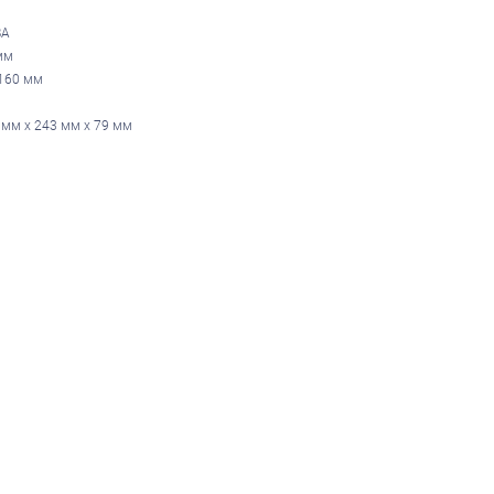
ВА
мм
160 мм
 мм х 243 мм х 79 мм