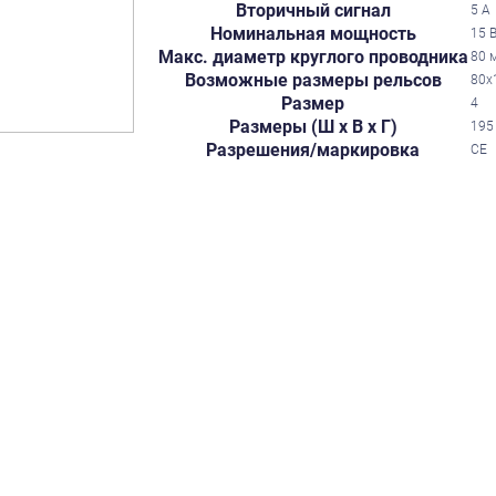
Вторичный сигнал
5 А
Номинальная мощность
15 
Макс. диаметр круглого проводника
80 
Возможные размеры рельсов
80х
Размер
4
Размеры (Ш х В х Г)
195
Разрешения/маркировка
CE