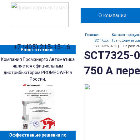
О компании
Главная
Каталог продук
SCT7xxx | Трансформатор
+7 (495) 215-15-16
SCT7325-0750 | ТТ с разъе
Робототехника
SCT7325-0
Компания Промэнерго Автоматика
является официальным
750 А пере
дистрибьютором PROMPOWER в
России.
Эффективные решения по