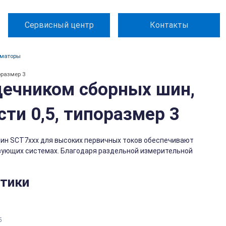
Сервисный центр
Контакты
рматоры
оразмер 3
дечником сборных шин,
сти 0,5, типоразмер 3
ин SCT7xxx для высоких первичных токов обеспечивают
вующих системах. Благодаря раздельной измерительной
стики
5