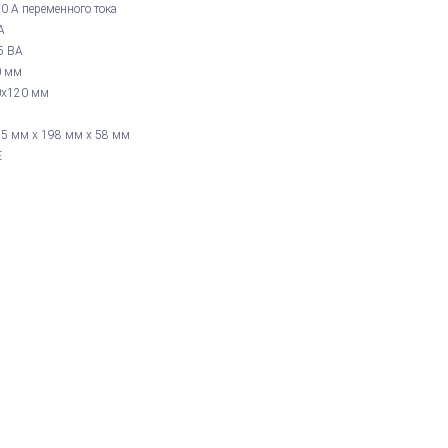
0 А переменного тока
А
5 ВА
0 мм
0х120 мм
5 мм х 198 мм х 58 мм
E