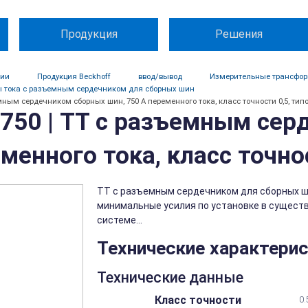
Продукция
Решения
ции
Продукция Beckhoff
ввод/вывод
Измерительные трансфо
ы тока с разъемным сердечником для сборных шин
мным сердечником сборных шин, 750 А переменного тока, класс точности 0,5, тип
750 | ТТ с разъемным сер
менного тока, класс точно
ТТ с разъемным сердечником для сборных ш
минимальные усилия по установке в сущест
системе...
Технические характери
Технические данные
Класс точности
0.