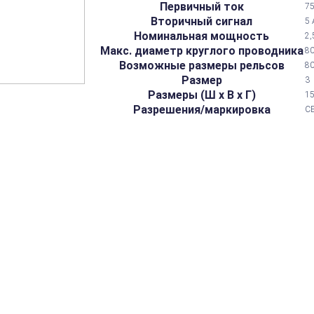
Первичный ток
75
Вторичный сигнал
5 
Номинальная мощность
2,
Макс. диаметр круглого проводника
8
Возможные размеры рельсов
8
Размер
3
Размеры (Ш х В х Г)
15
Разрешения/маркировка
C