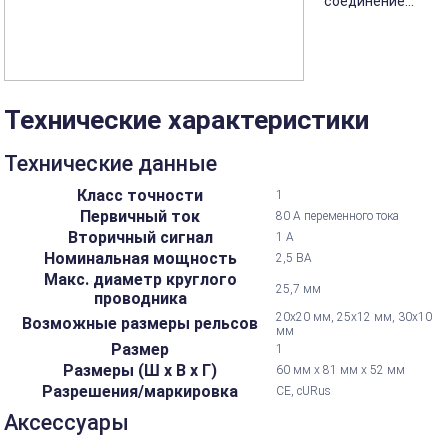
соединение...
Технические характеристики
Технические данные
Класс точности
1
Первичный ток
80 А переменного тока
Вторичный сигнал
1 А
Номинальная мощность
2,5 ВА
Макс. диаметр круглого
25,7 мм
проводника
20х20 мм, 25х12 мм, 30х10
Возможные размеры рельсов
мм
Размер
1
Размеры (Ш х В х Г)
60 мм х 81 мм х 52 мм
Разрешения/маркировка
CE, cURus
Аксессуары