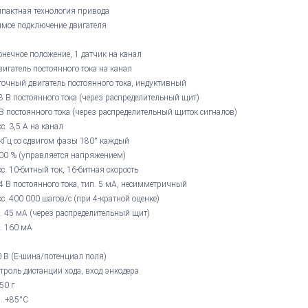
пактная технология привода
мое подключение двигателя
онечное положение, 1 датчик на канал
вигатель постоянного тока на канал
очный двигатель постоянного тока, индуктивный
8 В постоянного тока (через распределительный щит)
В постоянного тока (через распределительный щиток сигналов)
с. 3,5 А на канал
кГц со сдвигом фазы 180° каждый
00 % (управляется напряжением)
с. 10-битный ток, 16-битная скорость
4 В постоянного тока, тип. 5 мА, несимметричный
с. 400 000 шагов/с (при 4-кратной оценке)
. 45 мА (через распределительный щит)
. 160 мА
 В (E-шина/потенциал поля)
троль дистанции хода, вход энкодера
 50 г
...+85°С