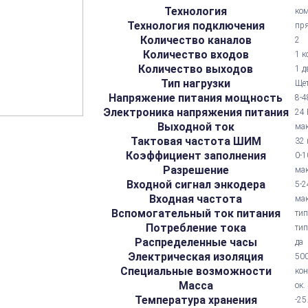
Технология
ком
Технология подключения
пря
Количество каналов
2
Количество входов
1 к
Количество выходов
1 д
Тип нагрузки
Щет
Напряжение питания мощность
8-4
Электроника напряжения питания
24 
Выходной ток
мак
Тактовая частота ШИМ
32 
Коэффициент заполнения
0-1
Разрешение
мак
Входной сигнал энкодера
5-2
Входная частота
мак
Вспомогательный ток питания
тип
Потребление тока
тип
Распределенные часы
да
Электрическая изоляция
500
Специальные возможности
кон
Масса
ок.
Температура хранения
-25