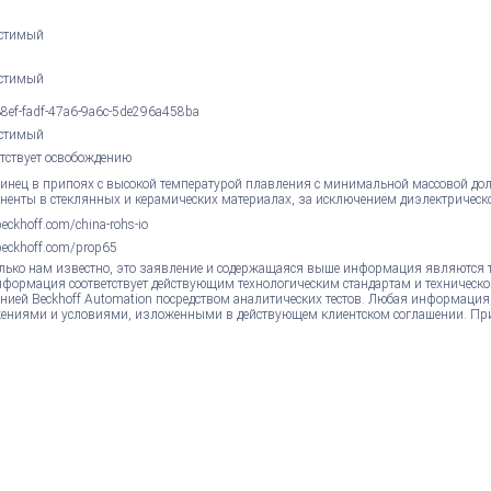
стимый
стимый
8ef-fadf-47a6-9a6c-5de296a458ba
стимый
етствует освобождению
винец в припоях с высокой температурой плавления с минимальной массовой дол
ненты в стеклянных и керамических материалах, за исключением диэлектрическо
ckhoff.com/china-rohs-io
eckhoff.com/prop65
лько нам известно, это заявление и содержащаяся выше информация являются 
нформация соответствует действующим технологическим стандартам и техническо
нией Beckhoff Automation посредством аналитических тестов. Любая информация
ениями и условиями, изложенными в действующем клиентском соглашении. Пр