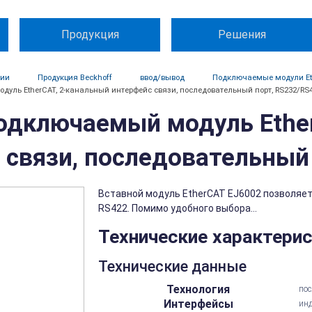
Продукция
Решения
ции
Продукция Beckhoff
ввод/вывод
Подключаемые модули Et
дуль EtherCAT, 2-канальный интерфейс связи, последовательный порт, RS232/RS
Подключаемый модуль Ethe
 связи, последовательный
Вставной модуль EtherCAT EJ6002 позволяет
RS422. Помимо удобного выбора...
Технические характери
Технические данные
Технология
пос
Интерфейсы
инд