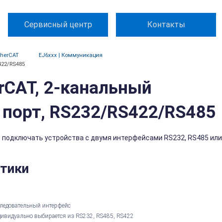
Сервисный центр
Контакты
herCAT
EJ6xxx | Коммуникация
422/RS485
rCAT, 2-канальный
 порт, RS232/RS422/RS485
 подключать устройства с двумя интерфейсами RS232, RS485 или
стики
ледовательный интерфейс
ивидуально выбирается из RS232, RS485, RS422