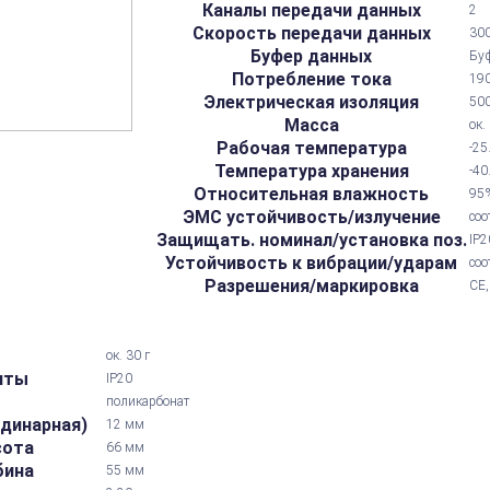
Каналы передачи данных
2
Скорость передачи данных
300
Буфер данных
Буф
Потребление тока
19
Электрическая изоляция
500
Масса
ок.
Рабочая температура
-25
Температура хранения
-40
Относительная влажность
95%
ЭМС устойчивость/излучение
соо
Защищать. номинал/установка поз.
IP2
Устойчивость к вибрации/ударам
соо
Разрешения/маркировка
CE,
ок. 30 г
иты
IP20
поликарбонат
одинарная)
12 мм
сота
66 мм
бина
55 мм