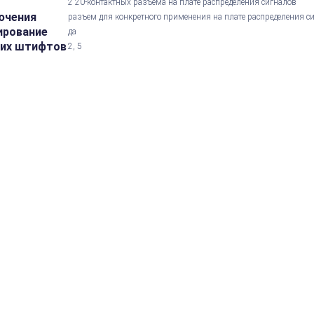
а
2 20-контактных разъема на плате распределения сигналов
ючения
разъем для конкретного применения на плате распределения с
ирование
да
их штифтов
2, 5