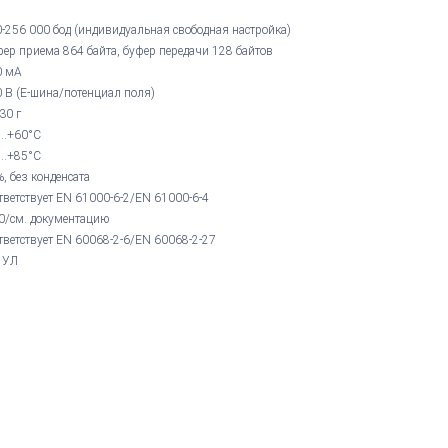
-256 000 бод (индивидуальная свободная настройка)
ер приема 864 байта, буфер передачи 128 байтов
0 мА
 В (E-шина/потенциал поля)
 30 г
...+60°С
...+85°С
, без конденсата
тветствует EN 61000-6-2/EN 61000-6-4
0/см. документацию
тветствует EN 60068-2-6/EN 60068-2-27
 УЛ