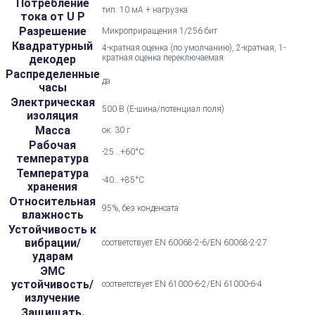
Потребление
тип. 10 мА + нагрузка
тока от U P
Разрешение
Микроприращения 1/256 бит
Квадратурный
4-кратная оценка (по умолчанию), 2-кратная, 1-
декодер
кратная оценка переключаемая
Распределенные
да
часы
Электрическая
500 В (E-шина/потенциал поля)
изоляция
Масса
ок. 30 г
Рабочая
-25...+60°С
температура
Температура
-40...+85°С
хранения
Относительная
95%, без конденсата
влажность
Устойчивость к
вибрации/
соответствует EN 60068-2-6/EN 60068-2-27
ударам
ЭМС
устойчивость/
соответствует EN 61000-6-2/EN 61000-6-4
излучение
Защищать.