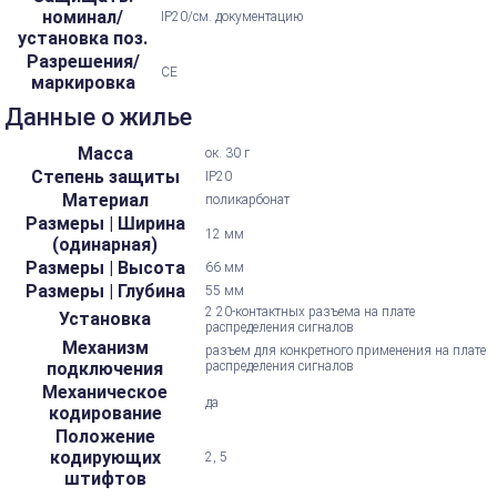
номинал/
IP20/см. документацию
установка поз.
Разрешения/
CE
маркировка
Данные о жилье
Масса
ок. 30 г
Степень защиты
IP20
Материал
поликарбонат
Размеры | Ширина
12 мм
(одинарная)
Размеры | Высота
66 мм
Размеры | Глубина
55 мм
2 20-контактных разъема на плате
Установка
распределения сигналов
Механизм
разъем для конкретного применения на плате
подключения
распределения сигналов
Механическое
да
кодирование
Положение
кодирующих
2, 5
штифтов