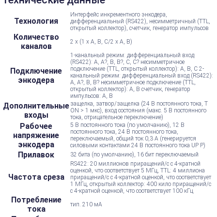
Интерфейс инкрементного энкодера,
Технология
дифференциальный (RS422), несимметричный (TTL,
открытый коллектор), счетчик, генератор импульсов
Количество
2 х (1 х А, В, С/2 х А, В)
каналов
1-канальный режим: дифференциальный вход
(RS422): A, A?, B, B?, C, C? несимметричное
подключение (TTL, открытый коллектор): A, B, C 2-
Подключение
канальный режим: дифференциальный вход (RS422):
энкодера
A, A?, B, B? несимметричное подключение (TTL,
открытый коллектор): A, B счетчик, генератор
импульсов: A, B
защелка, затвор/защелка (24 В постоянного тока, T
Дополнительные
ON > 1 мкс), вход состояния (макс. 5 В постоянного
входы
тока, отрицательное переключение)
Рабочее
5 В постоянного тока (по умолчанию), 12 В
постоянного тока, 24 В постоянного тока,
напряжение
переключаемый, общий ток 0,3 А (генерируется
энкодера
силовыми контактами 24 В постоянного тока UP P)
Прилавок
32 бита (по умолчанию), 16 бит переключаемый
RS422: 20 миллионов приращений/с с 4-кратной
оценкой, что соответствует 5 МГц, TTL: 4 миллиона
Частота среза
приращений/с с 4-кратной оценкой, что соответствует
1 МГц, открытый коллектор: 400 кило приращений/с
с 4-кратной оценкой, что соответствует 100 кГц
Потребление
тип. 210 мА
тока