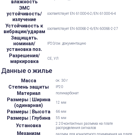
влажность
ЭМС
устойчивость/
соответствует EN 61000-6-2/EN 61000-6-4
излучение
Устойчивость к
соответствует EN 60068-2-6/EN 60068-2-27
вибрации/ударам
Защищать.
номинал/
IP20/см. документацию
установка поз.
Разрешения/
CE, УЛ
маркировка
Данные о жилье
Масса
ок. 30 г
Степень защиты
IP20
Материал
поликарбонат
Размеры | Ширина
12 мм
(одинарная)
Размеры | Высота
66 мм
Размеры | Глубина
55 мм
2 20-контактных разъема на плате
Установка
распределения сигналов
Механизм
разъем для конкретного применения на плате