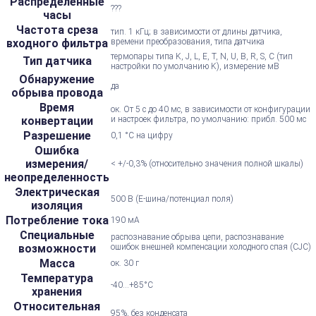
Распределенные
???
часы
Частота среза
тип. 1 кГц; в зависимости от длины датчика,
входного фильтра
времени преобразования, типа датчика
термопары типа K, J, L, E, T, N, U, B, R, S, C (тип
Тип датчика
настройки по умолчанию K), измерение мВ
Обнаружение
да
обрыва провода
Время
ок. От 5 с до 40 мс, в зависимости от конфигурации
конвертации
и настроек фильтра, по умолчанию: прибл. 500 мс
Разрешение
0,1 °C на цифру
Ошибка
измерения/
< +/-0,3% (относительно значения полной шкалы)
неопределенность
Электрическая
500 В (E-шина/потенциал поля)
изоляция
Потребление тока
190 мА
Специальные
распознавание обрыва цепи, распознавание
возможности
ошибок внешней компенсации холодного спая (CJC)
Масса
ок. 30 г
Температура
-40...+85°С
хранения
Относительная
95%, без конденсата