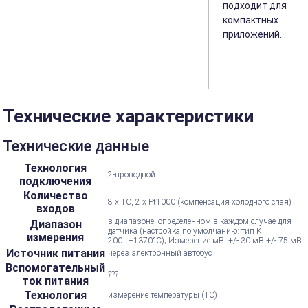
подходит для
компактных
приложений...
Технические характеристики
Технические данные
Технология
2-проводной
подключения
Количество
8 x TC, 2 x Pt1000 (компенсация холодного спая)
входов
в диапазоне, определенном в каждом случае для
Диапазон
датчика (настройка по умолчанию: тип К;
измерения
200...+1370°С); Измерение мВ: +/- 30 мВ +/- 75 мВ
Источник питания
через электронный автобус
Вспомогательный
???
ток питания
Технология
измерение температуры (ТС)