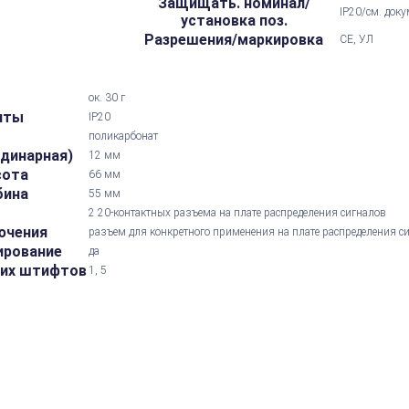
Защищать. номинал/
IP20/см. док
установка поз.
Разрешения/маркировка
CE, УЛ
ок. 30 г
иты
IP20
поликарбонат
одинарная)
12 мм
сота
66 мм
бина
55 мм
а
2 20-контактных разъема на плате распределения сигналов
ючения
разъем для конкретного применения на плате распределения с
ирование
да
их штифтов
1, 5