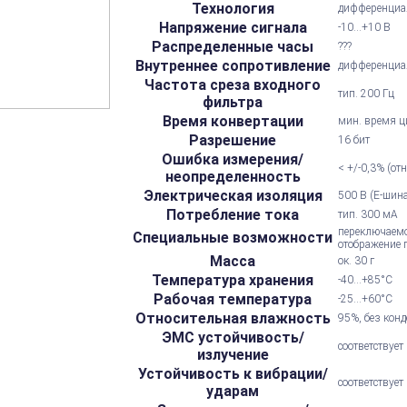
Технология
дифференциа
Напряжение сигнала
-10...+10 В
Распределенные часы
???
Внутреннее сопротивление
дифференциал
Частота среза входного
тип. 200 Гц
фильтра
Время конвертации
мин. время ц
Разрешение
16 бит
Ошибка измерения/
< +/-0,3% (о
неопределенность
Электрическая изоляция
500 В (E-шин
Потребление тока
тип. 300 мА
переключаемо
Специальные возможности
отображение 
Масса
ок. 30 г
Температура хранения
-40...+85°С
Рабочая температура
-25...+60°С
Относительная влажность
95%, без конд
ЭМС устойчивость/
соответствует
излучение
Устойчивость к вибрации/
соответствуе
ударам