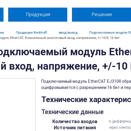
Продукция
Решения
ции
Продукция Beckhoff
ввод/вывод
Подключаемые модули Et
уль EtherCAT, 8-канальный аналоговый вход, напряжение, +/-10 В, 16 бит
Подключаемый модуль Ethe
 вход, напряжение, +/-10 
Подключаемый модуль EtherCAT EJ3108 обраб
оцифровывается с разрешением 16 бит и пере
Технические характери
Технические данные
Количество входов
6 (дифференц
Источник питания
через электр