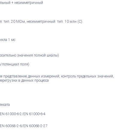
льный + несимметричный
: тип. 20 МОм, несимметричный: тип. 10 млн (C)
икла 1 мс
тносительно значения полной шкалы)
а/потенциал поля)
е представление данных измерений, контроль предельных значений,
перегрузки в данных процесса
енсата
 EN 61000-6-2/EN 61000-6-4
т EN 60068-2-6/EN 60068-2-27