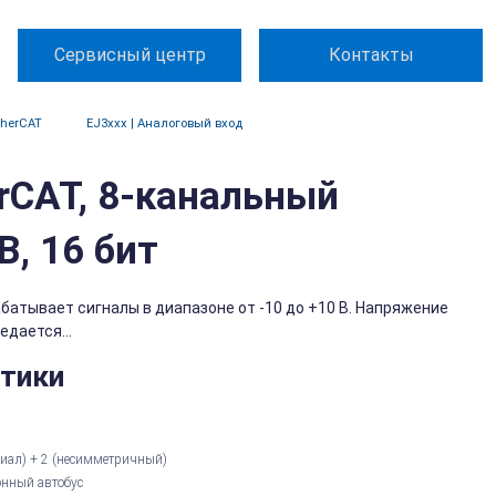
Сервисный центр
Контакты
herCAT
EJ3xxx | Аналоговый вход
rCAT, 8-канальный
В, 16 бит
атывает сигналы в диапазоне от -10 до +10 В. Напряжение
дается...
стики
иал) + 2 (несимметричный)
онный автобус