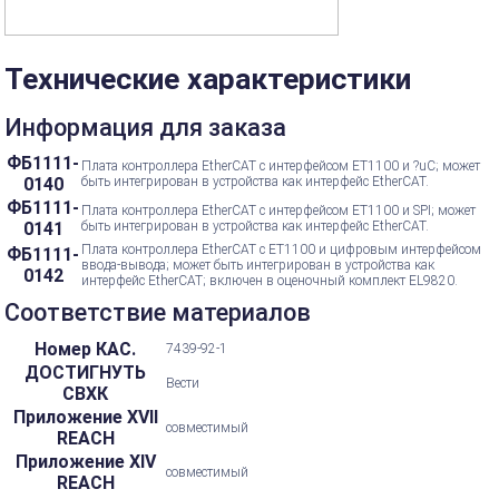
Технические характеристики
Информация для заказа
ФБ1111-
Плата контроллера EtherCAT с интерфейсом ET1100 и ?uC; может
0140
быть интегрирован в устройства как интерфейс EtherCAT.
ФБ1111-
Плата контроллера EtherCAT с интерфейсом ET1100 и SPI; может
0141
быть интегрирован в устройства как интерфейс EtherCAT.
Плата контроллера EtherCAT с ET1100 и цифровым интерфейсом
ФБ1111-
ввода-вывода; может быть интегрирован в устройства как
0142
интерфейс EtherCAT; включен в оценочный комплект EL9820.
Соответствие материалов
Номер КАС.
7439-92-1
ДОСТИГНУТЬ
Вести
СВХК
Приложение XVII
совместимый
REACH
Приложение XIV
совместимый
REACH