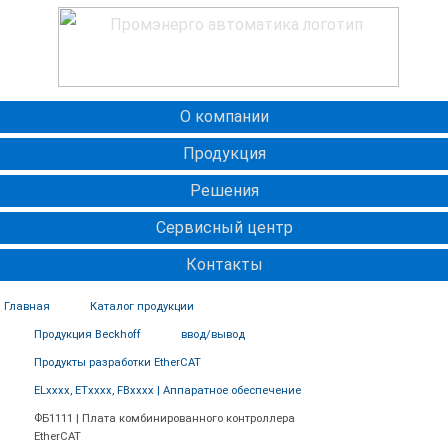
О компании
Продукция
Решения
Сервисный центр
Контакты
Главная
Каталог продукции
Продукция Beckhoff
ввод/вывод
Продукты разработки EtherCAT
ELxxxx, ETxxxx, FBxxxx | Аппаратное обеспечение
ФБ1111 | Плата комбинированного контроллера
EtherCAT