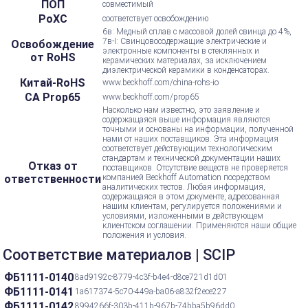
ПОП
совместимый
РоХС
соответствует освобождению
6в: Медный сплав с массовой долей свинца до 4%,
7в-I: Свинцовосодержащие электрические и
Освобождение
электронные компоненты в стеклянных и
от RoHS
керамических материалах, за исключением
диэлектрической керамики в конденсаторах.
Китай-RoHS
www.beckhoff.com/china-rohs-io
CA Prop65
www.beckhoff.com/prop65
Насколько нам известно, это заявление и
содержащаяся выше информация являются
точными и основаны на информации, полученной
нами от наших поставщиков. Эта информация
соответствует действующим технологическим
стандартам и технической документации наших
Отказ от
поставщиков. Отсутствие веществ не проверяется
ответственности
компанией Beckhoff Automation посредством
аналитических тестов. Любая информация,
содержащаяся в этом документе, адресованная
нашим клиентам, регулируется положениями и
условиями, изложенными в действующем
клиентском соглашении. Применяются наши общие
положения и условия.
Соответствие материалов | SCIP
ФБ1111-0140
8ad9192c-8779-4c3f-b4e4-d8ce721d1d01
ФБ1111-0141
1a617374-5c70-449a-ba06-a832f2ece227
ФБ1111-0142
8994266f-303b-411b-967b-74bba5b96dd0