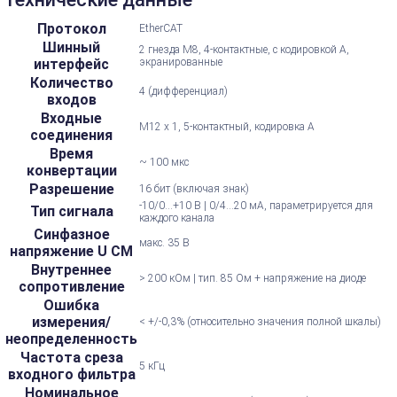
Протокол
EtherCAT
Шинный
2 гнезда M8, 4-контактные, с кодировкой А,
интерфейс
экранированные
Количество
4 (дифференциал)
входов
Входные
M12 x 1, 5-контактный, кодировка А
соединения
Время
~ 100 мкс
конвертации
Разрешение
16 бит (включая знак)
-10/0...+10 В | 0/4...20 мА, параметрируется для
Тип сигнала
каждого канала
Синфазное
макс. 35 В
напряжение U CM
Внутреннее
> 200 кОм | тип. 85 Ом + напряжение на диоде
сопротивление
Ошибка
измерения/
< +/-0,3% (относительно значения полной шкалы)
неопределенность
Частота среза
5 кГц
входного фильтра
Номинальное