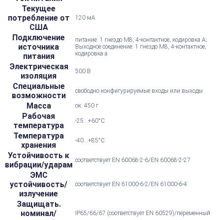
Текущее
потребление от
120 мА
США
Подключение
питание: 1 гнездо M8, 4-контактное, кодировка А;
источника
Выходное соединение: 1 гнездо M8, 4-контактное,
кодировка a
питания
Электрическая
500 В
изоляция
Специальные
свободно конфигурируемые входы или выходы
возможности
Масса
ок. 450 г
Рабочая
-25...+60°С
температура
Температура
-40...+85°С
хранения
Устойчивость к
соответствует EN 60068-2-6/EN 60068-2-27
вибрации/ударам
ЭМС
устойчивость/
соответствует EN 61000-6-2/EN 61000-6-4
излучение
Защищать.
номинал/
IP65/66/67 (соответствует EN 60529)/переменный