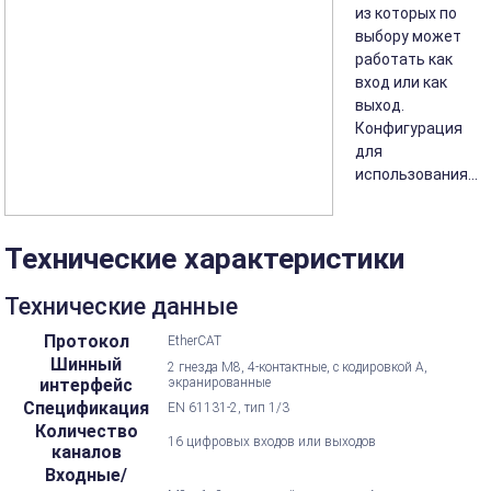
из которых по
выбору может
работать как
вход или как
выход.
Конфигурация
для
использования...
Технические характеристики
Технические данные
Протокол
EtherCAT
Шинный
2 гнезда M8, 4-контактные, с кодировкой А,
интерфейс
экранированные
Спецификация
EN 61131-2, тип 1/3
Количество
16 цифровых входов или выходов
каналов
Входные/