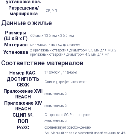
установка поз.
Разрешения/
CE, УЛ
маркировка
Данные о жилье
Размеры
60 мм х 126 мм х 26,5 мм
(Ш х В х Г)
Материал
цинковое литье под давлением
2 крепежных отверстия диаметром 3,5 мм для М3; 2
Установка
крепежных отверстия диаметром 4,5 мм для M4
Соответствие материалов
Номер КАС.
7439-92-1, 115-86-6
ДОСТИГНУТЬ
Свинец, трифенилфосфат
СВХК
Приложение XVII
совместимый
REACH
Приложение XIV
совместимый
REACH
СЦИП №.
Отправка в SCIP в процессе
ПОП
совместимый
РоХС
соответствует освобождению
6в: Медный сплав с массовой долей свинца до 4%,