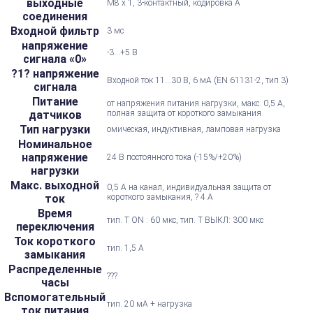
выходные
M8 x 1, 3-контактный, кодировка А
соединения
Входной фильтр
3 мс
напряжение
-3...+5 В
сигнала «0»
?1? напряжение
Входной ток 11...30 В, 6 мА (EN 61131-2, тип 3)
сигнала
Питание
от напряжения питания нагрузки, макс. 0,5 А,
датчиков
полная защита от короткого замыкания
Тип нагрузки
омическая, индуктивная, ламповая нагрузка
Номинальное
напряжение
24 В постоянного тока (-15%/+20%)
нагрузки
Макс. выходной
0,5 А на канал, индивидуальная защита от
ток
короткого замыкания, ? 4 А
Время
тип. T ON : 60 мкс, тип. Т ВЫКЛ: 300 мкс
переключения
Ток короткого
тип. 1,5 А
замыкания
Распределенные
???
часы
Вспомогательный
тип. 20 мА + нагрузка
ток питания