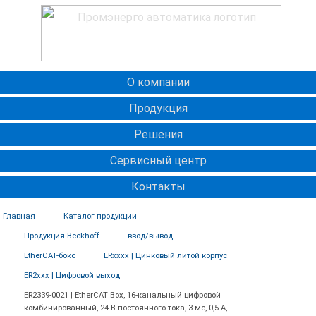
О компании
Продукция
Решения
Сервисный центр
Контакты
Главная
Каталог продукции
Продукция Beckhoff
ввод/вывод
EtherCAT-бокс
ERxxxx | Цинковый литой корпус
ER2xxx | Цифровой выход
ER2339-0021 | EtherCAT Box, 16-канальный цифровой
комбинированный, 24 В постоянного тока, 3 мс, 0,5 А,