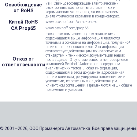
7в-I: Свинцовосодержащие электрические и
Освобождение
электронные компоненты в стеклянных и
от RoHS
керамических материалах, за исключением
диэлектрической керамики в конденсаторах.
Китай-RoHS
www.beckhoff.com/china-rohs-io
CA Prop65
www.beckhoff.com/prop65
Насколько нам известно, это заявление и
содержащаяся выше информация являются
точными и основаны на информации, полученной
нами от наших поставщиков. Эта информация
соответствует действующим технологическим
стандартам и технической документации наших
Отказ от
поставщиков. Отсутствие веществ не проверяется
ответственности
компанией Beckhoff Automation посредством
аналитических тестов. Любая информация,
содержащаяся в этом документе, адресованная
нашим клиентам, регулируется положениями и
условиями, изложенными в действующем
клиентском соглашении. Применяются наши общие
положения и условия.
© 2001—2026, ООО Промэнерго Автоматика. Все права защищены.