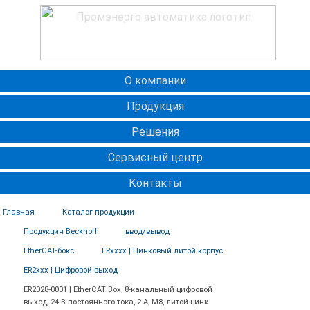
О компании
Продукция
Решения
Сервисный центр
Контакты
Главная
Каталог продукции
Продукция Beckhoff
ввод/вывод
EtherCAT-бокс
ERxxxx | Цинковый литой корпус
ER2xxx | Цифровой выход
ER2028-0001 | EtherCAT Box, 8-канальный цифровой
выход, 24 В постоянного тока, 2 А, M8, литой цинк