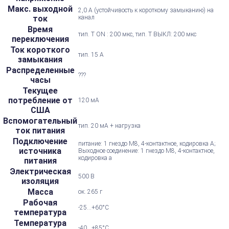
Макс. выходной
2,0 А (устойчивость к короткому замыканию) на
ток
канал
Время
тип. T ON : 200 мкс, тип. Т ВЫКЛ: 200 мкс
переключения
Ток короткого
тип. 15 А
замыкания
Распределенные
???
часы
Текущее
потребление от
120 мА
США
Вспомогательный
тип. 20 мА + нагрузка
ток питания
Подключение
питание: 1 гнездо M8, 4-контактное, кодировка А;
источника
Выходное соединение: 1 гнездо M8, 4-контактное,
кодировка a
питания
Электрическая
500 В
изоляция
Масса
ок. 265 г
Рабочая
-25...+60°С
температура
Температура
-40...+85°С