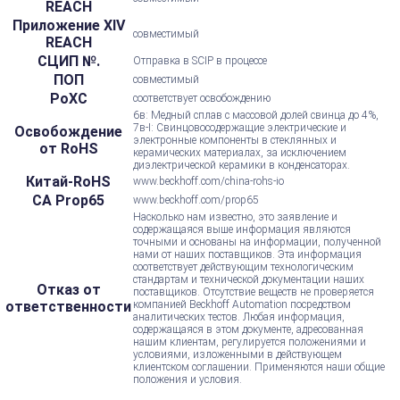
REACH
Приложение XIV
совместимый
REACH
СЦИП №.
Отправка в SCIP в процессе
ПОП
совместимый
РоХС
соответствует освобождению
6в: Медный сплав с массовой долей свинца до 4%,
7в-I: Свинцовосодержащие электрические и
Освобождение
электронные компоненты в стеклянных и
от RoHS
керамических материалах, за исключением
диэлектрической керамики в конденсаторах.
Китай-RoHS
www.beckhoff.com/china-rohs-io
CA Prop65
www.beckhoff.com/prop65
Насколько нам известно, это заявление и
содержащаяся выше информация являются
точными и основаны на информации, полученной
нами от наших поставщиков. Эта информация
соответствует действующим технологическим
стандартам и технической документации наших
Отказ от
поставщиков. Отсутствие веществ не проверяется
ответственности
компанией Beckhoff Automation посредством
аналитических тестов. Любая информация,
содержащаяся в этом документе, адресованная
нашим клиентам, регулируется положениями и
условиями, изложенными в действующем
клиентском соглашении. Применяются наши общие
положения и условия.