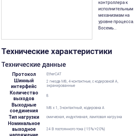
контроллера к
исполнительным
механизмам на
уровне процесса.
Восемь...
Технические характеристики
Технические данные
Протокол
EtherCAT
Шинный
2 гнезда M8, 4-контактные, с кодировкой А,
интерфейс
экранированные
Количество
8
выходов
Выходные
M8 x 1, 3-контактный, кодировка А
соединения
Тип нагрузки
омическая, индуктивная, ламповая нагрузка
Номинальное
выходное
24 В постоянного тока (-15%/+20%)
напряжение