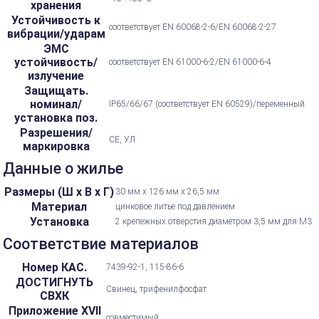
хранения
Устойчивость к
соответствует EN 60068-2-6/EN 60068-2-27
вибрации/ударам
ЭМС
устойчивость/
соответствует EN 61000-6-2/EN 61000-6-4
излучение
Защищать.
номинал/
IP65/66/67 (соответствует EN 60529)/переменный
установка поз.
Разрешения/
CE, УЛ
маркировка
Данные о жилье
Размеры (Ш х В х Г)
30 мм х 126 мм х 26,5 мм
Материал
цинковое литье под давлением
Установка
2 крепежных отверстия диаметром 3,5 мм для M3
Соответствие материалов
Номер КАС.
7439-92-1, 115-86-6
ДОСТИГНУТЬ
Свинец, трифенилфосфат
СВХК
Приложение XVII
совместимый