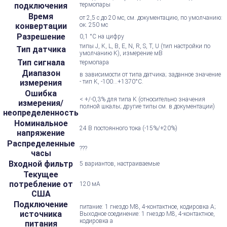
подключения
термопары
Время
от 2,5 с до 20 мс, см. документацию, по умолчанию:
конвертации
ок. 250 мс
Разрешение
0,1 °C на цифру
типы J, K, L, B, E, N, R, S, T, U (тип настройки по
Тип датчика
умолчанию K), измерение мВ
Тип сигнала
термопара
Диапазон
в зависимости от типа датчика; заданное значение
измерения
- тип K, -100...+1370°C.
Ошибка
< +/-0,3% для типа K (относительно значения
измерения/
полной шкалы; другие типы см. в документации)
неопределенность
Номинальное
24 В постоянного тока (-15%/+20%)
напряжение
Распределенные
???
часы
Входной фильтр
5 вариантов, настраиваемые
Текущее
потребление от
120 мА
США
Подключение
питание: 1 гнездо M8, 4-контактное, кодировка А;
источника
Выходное соединение: 1 гнездо M8, 4-контактное,
кодировка a
питания