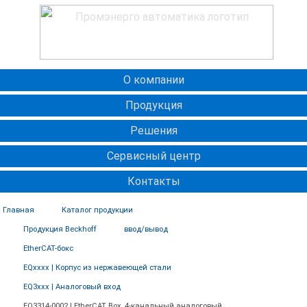
О компании
Продукция
Решения
Сервисный центр
Контакты
Главная
Каталог продукции
Продукция Beckhoff
ввод/вывод
EtherCAT-бокс
EQxxxx | Корпус из нержавеющей стали
EQ3xxx | Аналоговый вход
EQ3314-0002 | EtherCAT Box, 4-канальный аналоговый