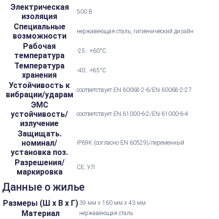
Электрическая
500 В
изоляция
Специальные
нержавеющая сталь, гигиенический дизайн
возможности
Рабочая
-25...+60°С
температура
Температура
-40...+85°С
хранения
Устойчивость к
соответствует EN 60068-2-6/EN 60068-2-27
вибрации/ударам
ЭМС
устойчивость/
соответствует EN 61000-6-2/EN 61000-6-4
излучение
Защищать.
номинал/
IP69K (согласно EN 60529)/переменный
установка поз.
Разрешения/
CE, УЛ
маркировка
Данные о жилье
Размеры (Ш х В х Г)
39 мм х 160 мм х 43 мм
Материал
нержавеющая сталь