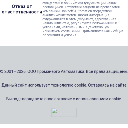
стандартам и технической документации наших
Отказ от
поставщиков. Отсутствие веществ не проверяется
ответственности
компанией Beckhoff Automation посредством
аналитических тестов. Любая информация,
содержащаяся в этом документе, адресованная
нашим клиентам, регулируется положениями и
условиями, изложенными в действующем
клиентском соглашении. Применяются наши общие
положения и условия.
© 2001—2026, ООО Промэнерго Автоматика. Все права защищены.
Данный сайт использует технологию cookie. Оставаясь на сайте
Вы подтверждаете свое согласие с использованием cookie.