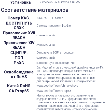
Установка
2 крепежных выступа для M5
Соответствие материалов
Номер КАС.
7439-92-1, 115-86-6
ДОСТИГНУТЬ
Свинец, трифенилфосфат
СВХК
Приложение XVII
совместимый
REACH
Приложение XIV
совместимый
REACH
СЦИП №.
Отправка в SCIP в процессе
ПОП
совместимый
РоХС
соответствует освобождению
6в: Медный сплав с массовой долей свинца до 4%,
7в-I: Свинцовосодержащие электрические и
Освобождение
электронные компоненты в стеклянных и
от RoHS
керамических материалах, за исключением
диэлектрической керамики в конденсаторах.
Китай-RoHS
www.beckhoff.com/china-rohs-io
CA Prop65
www.beckhoff.com/prop65
Насколько нам известно, это заявление и
содержащаяся выше информация являются
точными и основаны на информации, полученной
нами от наших поставщиков. Эта информация
соответствует действующим технологическим