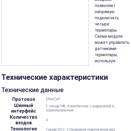
позволяет
напрямую
подключать
четыре
термопары.
Схема модуля
может управлять
датчиками
термопары,
используя...
Технические характеристики
Технические данные
Протокол
EtherCAT
Шинный
2 гнезда M8, 4-контактные, с кодировкой А,
интерфейс
экранированные
Количество
4
входов
Технология
Гнездо M12, 2-проводное подключение для