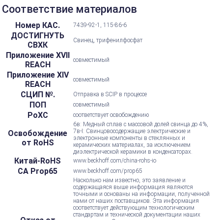
Соответствие материалов
Номер КАС.
7439-92-1, 115-86-6
ДОСТИГНУТЬ
Свинец, трифенилфосфат
СВХК
Приложение XVII
совместимый
REACH
Приложение XIV
совместимый
REACH
СЦИП №.
Отправка в SCIP в процессе
ПОП
совместимый
РоХС
соответствует освобождению
6в: Медный сплав с массовой долей свинца до 4%,
7в-I: Свинцовосодержащие электрические и
Освобождение
электронные компоненты в стеклянных и
от RoHS
керамических материалах, за исключением
диэлектрической керамики в конденсаторах.
Китай-RoHS
www.beckhoff.com/china-rohs-io
CA Prop65
www.beckhoff.com/prop65
Насколько нам известно, это заявление и
содержащаяся выше информация являются
точными и основаны на информации, полученной
нами от наших поставщиков. Эта информация
соответствует действующим технологическим
стандартам и технической документации наших