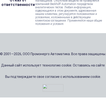
Отказ от
поставщиков. Отсутствие веществ не проверяется
ответственности
компанией Beckhoff Automation посредством
аналитических тестов. Любая информация,
содержащаяся в этом документе, адресованная
нашим клиентам, регулируется положениями и
условиями, изложенными в действующем
клиентском соглашении. Применяются наши общие
положения и условия.
© 2001—2026, ООО Промэнерго Автоматика. Все права защищены.
Данный сайт использует технологию cookie. Оставаясь на сайте
Вы подтверждаете свое согласие с использованием cookie.