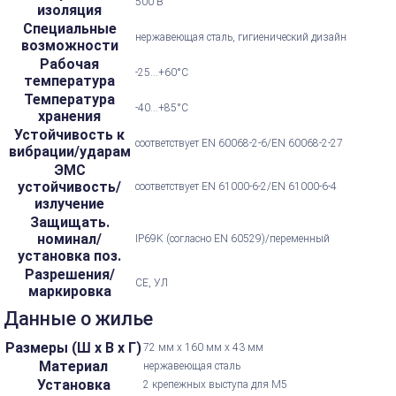
500 В
изоляция
Специальные
нержавеющая сталь, гигиенический дизайн
возможности
Рабочая
-25...+60°С
температура
Температура
-40...+85°С
хранения
Устойчивость к
соответствует EN 60068-2-6/EN 60068-2-27
вибрации/ударам
ЭМС
устойчивость/
соответствует EN 61000-6-2/EN 61000-6-4
излучение
Защищать.
номинал/
IP69K (согласно EN 60529)/переменный
установка поз.
Разрешения/
CE, УЛ
маркировка
Данные о жилье
Размеры (Ш х В х Г)
72 мм х 160 мм х 43 мм
Материал
нержавеющая сталь
Установка
2 крепежных выступа для M5