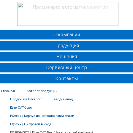
О компании
Продукция
Решения
Сервисный центр
Контакты
Главная
Каталог продукции
Продукция Beckhoff
ввод/вывод
EtherCAT-бокс
EQxxxx | Корпус из нержавеющей стали
EQ2xxx | Цифровой выход
EQ2809-0022 | EtherCAT Box, 16-канальный цифровой