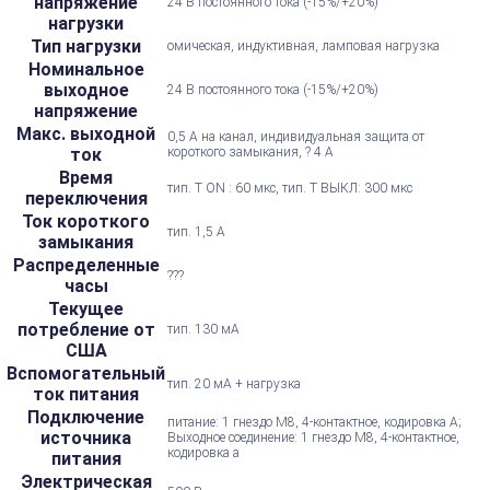
напряжение
24 В постоянного тока (-15%/+20%)
нагрузки
Тип нагрузки
омическая, индуктивная, ламповая нагрузка
Номинальное
выходное
24 В постоянного тока (-15%/+20%)
напряжение
Макс. выходной
0,5 А на канал, индивидуальная защита от
ток
короткого замыкания, ? 4 А
Время
тип. T ON : 60 мкс, тип. Т ВЫКЛ: 300 мкс
переключения
Ток короткого
тип. 1,5 А
замыкания
Распределенные
???
часы
Текущее
потребление от
тип. 130 мА
США
Вспомогательный
тип. 20 мА + нагрузка
ток питания
Подключение
питание: 1 гнездо M8, 4-контактное, кодировка А;
источника
Выходное соединение: 1 гнездо M8, 4-контактное,
кодировка a
питания
Электрическая