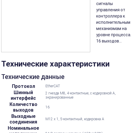
сигналы
управления от
контроллера к
исполнительным
механизмам на
уровне процесса.
16 выходов...
Технические характеристики
Технические данные
Протокол
EtherCAT
Шинный
2 гнезда M8, 4-контактные, с кодировкой А,
интерфейс
экранированные
Количество
16
выходов
Выходные
M12 x 1, 5-контактный, кодировка А
соединения
Номинальное