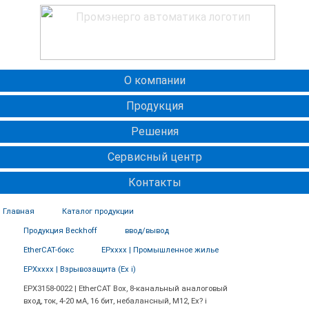
О компании
Продукция
Решения
Сервисный центр
Контакты
Главная
Каталог продукции
Продукция Beckhoff
ввод/вывод
EtherCAT-бокс
EPxxxx | Промышленное жилье
EPXxxxx | Взрывозащита (Ex i)
EPX3158-0022 | EtherCAT Box, 8-канальный аналоговый
вход, ток, 4-20 мА, 16 бит, небалансный, M12, Ex? i