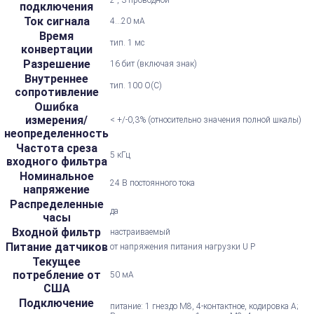
подключения
Ток сигнала
4...20 мА
Время
тип. 1 мс
конвертации
Разрешение
16 бит (включая знак)
Внутреннее
тип. 100 О(C)
сопротивление
Ошибка
измерения/
< +/-0,3% (относительно значения полной шкалы)
неопределенность
Частота среза
5 кГц
входного фильтра
Номинальное
24 В постоянного тока
напряжение
Распределенные
да
часы
Входной фильтр
настраиваемый
Питание датчиков
от напряжения питания нагрузки U P
Текущее
потребление от
50 мА
США
Подключение
питание: 1 гнездо M8, 4-контактное, кодировка А;