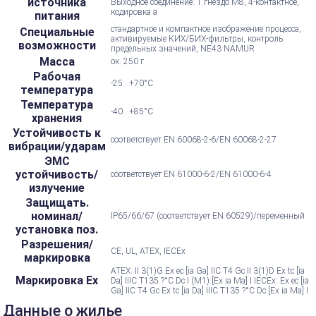
источника
Выходное соединение: 1 гнездо M8, 4-контактное,
кодировка a
питания
стандартное и компактное изображение процесса,
Специальные
активируемые КИХ/БИХ-фильтры, контроль
возможности
предельных значений, NE43 NAMUR
Масса
ок. 250 г
Рабочая
-25...+70°С
температура
Температура
-40...+85°С
хранения
Устойчивость к
соответствует EN 60068-2-6/EN 60068-2-27
вибрации/ударам
ЭМС
устойчивость/
соответствует EN 61000-6-2/EN 61000-6-4
излучение
Защищать.
номинал/
IP65/66/67 (соответствует EN 60529)/переменный
установка поз.
Разрешения/
CE, UL, ATEX, IECEx
маркировка
ATEX: II 3(1)G Ex ec [ia Ga] IIC T4 Gc II 3(1)D Ex tc [ia
Маркировка Ex
Da] IIIC T135 ?°C Dc I (M1) [Ex ia Ma] I IECEx: Ex ec [ia
Ga] IIC T4 Gc Ex tc [ia Da] IIIC T135 ?°C Dc [Ex ia Ma] I
Данные о жилье