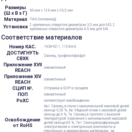
Размеры
60 мм х 126 мм х 26,5 мм
(Ш х В х Г)
Материал
ПА6 (полиамид)
2 крепежных отверстия диаметром 3,5 мм для М3; 2
Установка
крепежных отверстия диаметром 4,5 мм для M4
Соответствие материалов
Номер КАС.
7439-92-1, 115-86-6
ДОСТИГНУТЬ
Свинец, трифенилфосфат
СВХК
Приложение XVII
совместимый
REACH
Приложение XIV
совместимый
REACH
СЦИП №.
Отправка в SCIP в процессе
ПОП
совместимый
РоХС
соответствует освобождению
6а-I: Свинец в стали с максимальной массовой долей
свинца 0,35 %, 6в: Медный сплав с массовой долей
свинца до 4 %, 7а: Свинец в припоях с высокой
температурой плавления с минимальной массовой
Освобождение
долей свинца 85 %, 7в-I: Свинцовосодержащие
от RoHS
электрические и электронные компоненты в
стеклянных и керамических материалах, за