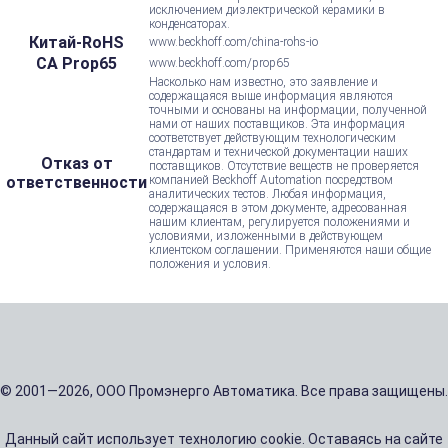
исключением диэлектрической керамики в
конденсаторах.
Китай-RoHS
www.beckhoff.com/china-rohs-io
CA Prop65
www.beckhoff.com/prop65
Насколько нам известно, это заявление и
содержащаяся выше информация являются
точными и основаны на информации, полученной
нами от наших поставщиков. Эта информация
соответствует действующим технологическим
стандартам и технической документации наших
Отказ от
поставщиков. Отсутствие веществ не проверяется
ответственности
компанией Beckhoff Automation посредством
аналитических тестов. Любая информация,
содержащаяся в этом документе, адресованная
нашим клиентам, регулируется положениями и
условиями, изложенными в действующем
клиентском соглашении. Применяются наши общие
положения и условия.
© 2001—2026, ООО Промэнерго Автоматика. Все права защищены.
Данный сайт использует технологию cookie. Оставаясь на сайте