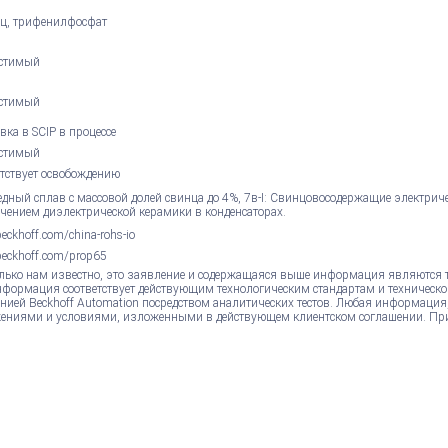
ц, трифенилфосфат
стимый
стимый
вка в SCIP в процессе
стимый
етствует освобождению
едный сплав с массовой долей свинца до 4%, 7в-I: Свинцовосодержащие электрич
чением диэлектрической керамики в конденсаторах.
ckhoff.com/china-rohs-io
eckhoff.com/prop65
лько нам известно, это заявление и содержащаяся выше информация являются 
нформация соответствует действующим технологическим стандартам и техническо
нией Beckhoff Automation посредством аналитических тестов. Любая информация
ениями и условиями, изложенными в действующем клиентском соглашении. Пр