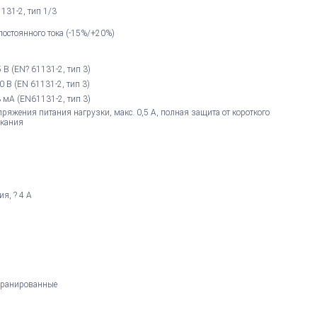
131-2, тип 1/3
постоянного тока (-15%/+20%)
+5 В (EN? 61131-2, тип 3)
30 В (EN 61131-2, тип 3)
3 мА (EN61131-2, тип 3)
пряжения питания нагрузки, макс. 0,5 А, полная защита от короткого
кания
я, ? 4 А
экранированные