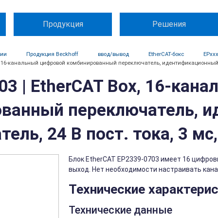
Продукция
Решения
ции
Продукция Beckhoff
ввод/вывод
EtherCAT-бокс
EPxx
x, 16-канальный цифровой комбинированный переключатель, идентификационный пер
03 | EtherCAT Box, 16-кан
ванный переключатель, 
ель, 24 В пост. тока, 3 мс
Блок EtherCAT EP2339-0703 имеет 16 цифров
выход. Нет необходимости настраивать канал
Технические характери
Технические данные