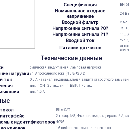
Спецификация
EN 61
Номинальное входное
24 В 
напряжение
Входной фильтр
3 мс
Напряжение сигнала ?0?
-3...
Напряжение сигнала ?1?
11...
Входной ток
тип. 
от на
Питание датчиков
замы
Технические данные
ки
омическая, индуктивная, ламповая нагрузка
ние нагрузки
24 В постоянного тока (-15%/+20%)
й ток
0,5 А на канал, индивидуальная защита от короткого замыкани
чения
тип. T ON : 25 мкс, тип. T ВЫКЛ: 75 мкс
амыкания
тип. 1,5 А
ные
токол
EtherCAT
интерфейс
2 гнезда M8, 4-контактные, с кодировкой А, 
аемых идентификаторов
4096
во каналов
16 цифровых входов или выходов