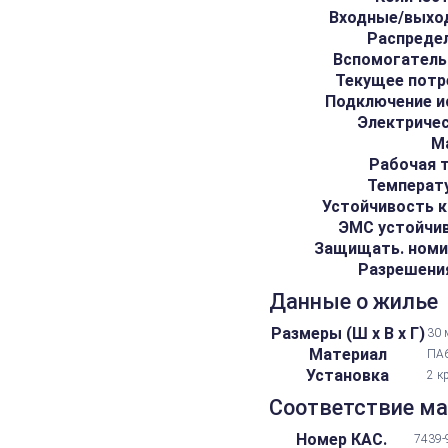
Входные/выхо
Распреде
Вспомогатель
Текущее потр
Подключение и
Электричес
М
Рабочая 
Температу
Устойчивость к
ЭМС устойчив
Защищать. номин
Разрешени
Данные о жилье
Размеры (Ш х В х Г)
30 
Материал
ПА6
Установка
2 к
Соответствие м
Номер КАС.
7439-