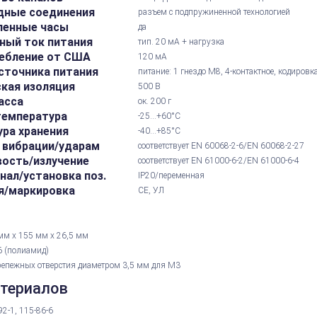
дные соединения
разъем с подпружиненной технологией
ленные часы
да
ный ток питания
тип. 20 мА + нагрузка
ебление от США
120 мА
сточника питания
питание: 1 гнездо M8, 4-контактное, кодировк
кая изоляция
500 В
асса
ок. 200 г
температура
-25...+60°С
ра хранения
-40...+85°С
 вибрации/ударам
соответствует EN 60068-2-6/EN 60068-2-27
ость/излучение
соответствует EN 61000-6-2/EN 61000-6-4
ал/установка поз.
IP20/переменная
я/маркировка
CE, УЛ
мм х 155 мм х 26,5 мм
 (полиамид)
репежных отверстия диаметром 3,5 мм для M3
атериалов
92-1, 115-86-6