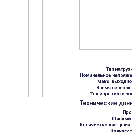
Тип нагруз
Номинальное напряже
Макс. выходно
Время переклю
Ток короткого з
Технические дан
Про
Шинный 
Количество настраив
Количест