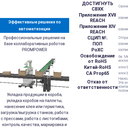
ДОСТИГНУТЬ
Свине
СВХК
Приложение XVII
совме
REACH
Эффективные решения по
Приложение XIV
автоматизации
совме
REACH
СЦИП №.
Профессиональные решения на
Отпра
ПОП
базе коллаборативных роботов
совме
РоХС
PROMPOWER
соотв
Освобождение
6в: М
от RoHS
исклю
Китай-RoHS
www.be
CA Prop65
www.b
Наско
Отказ от
Эта и
ответственности
компа
полож
Укладка продукции в короба,
укладка коробов на паллеты,
нанесение клея или герметика,
загрузка/выгрузка станков, работа
с прессами, работа с листогибами,
контроль качества, маркировка и