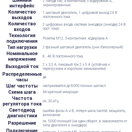
Шинный
2 гнезда M8, 4-контактные, с кодировкой А,
интерфейс
экранированные
Количество
1 шаговый двигатель, 1 цифровой выход 24 В
выходов
постоянного тока
Количество
2 цифровых входа, система энкодера (энкодер 24 В
входов
пост. тока)
Технология
Розетка M12, 5-контактная, кодировка А
подключения
Тип нагрузки
2-фазный шаговый двигатель (уни-/биполярный)
Номинальное
8...48 В постоянного тока
напряжение
2 x 3,5 А, пиковый ток 2 x 5 А (устойчив к
Выходной ток
перегрузкам и коротким замыканиям)
Распределенные
да
часы
Шаг частоты
настраивается до 8000 полных шагов/с
Схема шага
64-кратный микрошаг
Частота
ок. 30 кГц
регулятора тока
Светодиод
ошибка фазы A и B, потеря шага/застой, мощность,
диагностики
включение
ок. 5000 позиций (на один оборот, в зависимости от
Разрешение
типа двигателя и энкодера)
Подключение