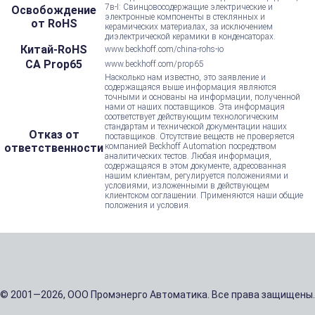
7в-I: Свинцовосодержащие электрические и
Освобождение
электронные компоненты в стеклянных и
от RoHS
керамических материалах, за исключением
диэлектрической керамики в конденсаторах.
Китай-RoHS
www.beckhoff.com/china-rohs-io
CA Prop65
www.beckhoff.com/prop65
Насколько нам известно, это заявление и
содержащаяся выше информация являются
точными и основаны на информации, полученной
нами от наших поставщиков. Эта информация
соответствует действующим технологическим
стандартам и технической документации наших
Отказ от
поставщиков. Отсутствие веществ не проверяется
ответственности
компанией Beckhoff Automation посредством
аналитических тестов. Любая информация,
содержащаяся в этом документе, адресованная
нашим клиентам, регулируется положениями и
условиями, изложенными в действующем
клиентском соглашении. Применяются наши общие
положения и условия.
© 2001—2026, ООО Промэнерго Автоматика. Все права защищены.