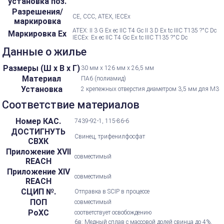
установка поз.
Разрешения/
CE, CCC, ATEX, IECEx
маркировка
ATEX: II 3 G Ex ec IIC T4 Gc II 3 D Ex tc IIIC T135 ?°C Dc
Маркировка Ex
IECEx: Ex ec IIC T4 Gc Ex tc IIIC T135 ?°C Dc
Данные о жилье
Размеры (Ш х В х Г)
30 мм х 126 мм х 26,5 мм
Материал
ПА6 (полиамид)
Установка
2 крепежных отверстия диаметром 3,5 мм для M3
Соответствие материалов
Номер КАС.
7439-92-1, 115-86-6
ДОСТИГНУТЬ
Свинец, трифенилфосфат
СВХК
Приложение XVII
совместимый
REACH
Приложение XIV
совместимый
REACH
СЦИП №.
Отправка в SCIP в процессе
ПОП
совместимый
РоХС
соответствует освобождению
6в: Медный сплав с массовой долей свинца до 4%,