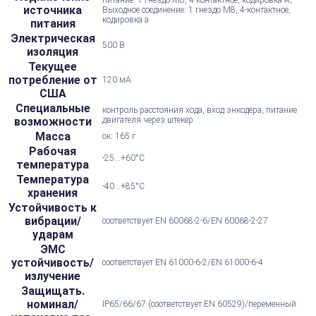
питание: 1 гнездо M8, 4-контактное, кодировка А;
источника
Выходное соединение: 1 гнездо M8, 4-контактное,
кодировка a
питания
Электрическая
500 В
изоляция
Текущее
потребление от
120 мА
США
Специальные
контроль расстояния хода, вход энкодера, питание
возможности
двигателя через штекер
Масса
ок. 165 г
Рабочая
-25...+60°С
температура
Температура
-40...+85°С
хранения
Устойчивость к
вибрации/
соответствует EN 60068-2-6/EN 60068-2-27
ударам
ЭМС
устойчивость/
соответствует EN 61000-6-2/EN 61000-6-4
излучение
Защищать.
номинал/
IP65/66/67 (соответствует EN 60529)/переменный