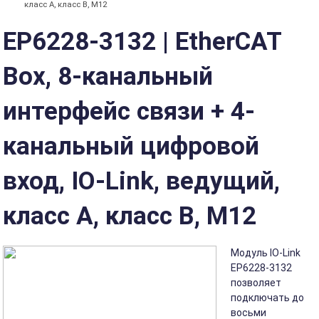
класс A, класс B, M12
EP6228-3132 | EtherCAT
Box, 8-канальный
интерфейс связи + 4-
канальный цифровой
вход, IO-Link, ведущий,
класс A, класс B, M12
Модуль IO-Link
EP6228-3132
позволяет
подключать до
восьми