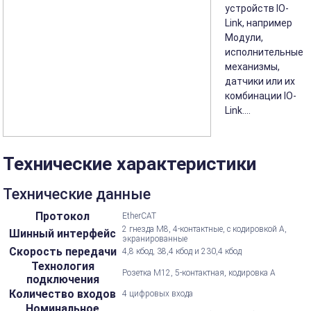
устройств IO-
Link, например
Модули,
исполнительные
механизмы,
датчики или их
комбинации IO-
Link....
Технические характеристики
Технические данные
Протокол
EtherCAT
2 гнезда M8, 4-контактные, с кодировкой А,
Шинный интерфейс
экранированные
Скорость передачи
4,8 кбод, 38,4 кбод и 230,4 кбод
Технология
Розетка M12, 5-контактная, кодировка А
подключения
Количество входов
4 цифровых входа
Номинальное