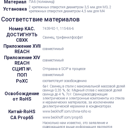
Материал
ПА6 (полиамид)
2 крепежных отверстия диаметром 3,5 мм для М3; 2
Установка
крепежных отверстия диаметром 4,5 мм для M4
Соответствие материалов
Номер КАС.
7439-92-1, 115-86-6
ДОСТИГНУТЬ
Свинец, трифенилфосфат
СВХК
Приложение XVII
совместимый
REACH
Приложение XIV
совместимый
REACH
СЦИП №.
Отправка в SCIP в процессе
ПОП
совместимый
РоХС
соответствует освобождению
6a-I: Свинец в стали с максимальной массовой долей
свинца 0,35 %, 6c: Медный сплав с массовой долей
Освобождение
свинца до 4 %, 7c-I: Свинцовосодержащие
от RoHS
электрические и электронные компоненты из стекла
и керамических материалов, за исключением
диэлектрической керамики в конденсаторах.
Китай-RoHS
www.beckhoff.com/china-rohs-io
CA Prop65
www.beckhoff.com/prop65
Насколько нам известно, это заявление и
содержащаяся выше информация являются