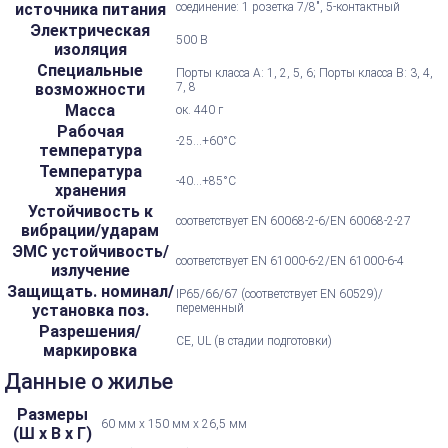
источника питания
соединение: 1 розетка 7/8", 5-контактный
Электрическая
500 В
изоляция
Специальные
Порты класса А: 1, 2, 5, 6; Порты класса B: 3, 4,
возможности
7, 8
Масса
ок. 440 г
Рабочая
-25...+60°С
температура
Температура
-40...+85°С
хранения
Устойчивость к
соответствует EN 60068-2-6/EN 60068-2-27
вибрации/ударам
ЭМС устойчивость/
соответствует EN 61000-6-2/EN 61000-6-4
излучение
Защищать. номинал/
IP65/66/67 (соответствует EN 60529)/
установка поз.
переменный
Разрешения/
CE, UL (в стадии подготовки)
маркировка
Данные о жилье
Размеры
60 мм х 150 мм х 26,5 мм
(Ш х В х Г)