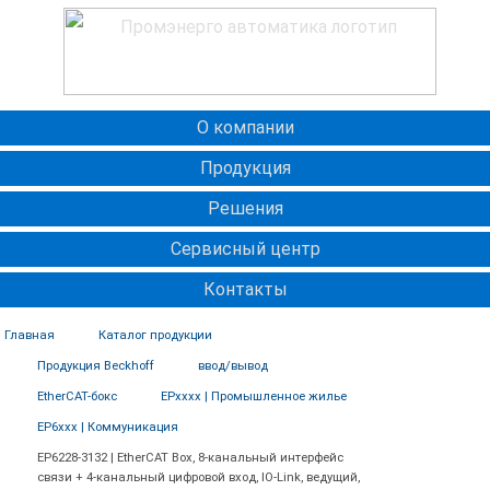
О компании
Продукция
Решения
Сервисный центр
Контакты
Главная
Каталог продукции
Продукция Beckhoff
ввод/вывод
EtherCAT-бокс
EPxxxx | Промышленное жилье
EP6xxx | Коммуникация
EP6228-3132 | EtherCAT Box, 8-канальный интерфейс
связи + 4-канальный цифровой вход, IO-Link, ведущий,