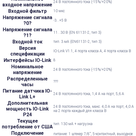
24 В постоянного тока (-15%/+20%)
входное напряжение
Входной фильтр
10 мкс
Напряжение сигнала
-3...+5 В
?0?
Напряжение сигнала
11...30 В (EN 61131-2, тип 3)
?1?
Входной ток
тип. 3 мА (EN61131-2, тип 3)
Версия
IO-Link V1.1, 4 порта класса A, 4 порта класса B
спецификации
Интерфейсы IO-Link
8
Номинальное
24 В постоянного тока (-15%/+20%)
напряжение
Распределенные
???
часы
Питание датчика IO-
24 В постоянного тока, 1,4 А на порт, 5,6 А
Link L+
Дополнительная
24 В постоянного тока, макс. 4,0 А на порт, 4,0 А
мощность IO-Link
на 2 порта каждый для класса B
P24
Текущее
тип. 130 мА + нагрузка
потребление от США
Подключение
питание: 1 штекер 7/8", 5-контактный; выходное