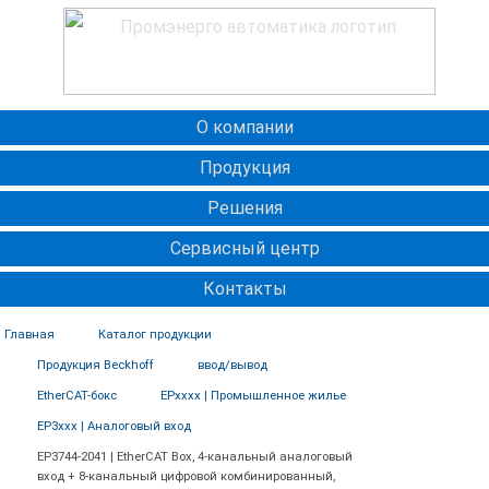
О компании
Продукция
Решения
Сервисный центр
Контакты
Главная
Каталог продукции
Продукция Beckhoff
ввод/вывод
EtherCAT-бокс
EPxxxx | Промышленное жилье
EP3xxx | Аналоговый вход
EP3744-2041 | EtherCAT Box, 4-канальный аналоговый
вход + 8-канальный цифровой комбинированный,