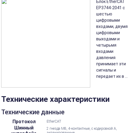
Блок EtherCAT
EP3744-2041 с
шестью
цифровыми
входами, двумя
цифровыми
выходами и
четырьмя
входами
давления
принимает эти
сигналы и
передает их в ...
Технические характеристики
Технические данные
Протокол
EtherCAT
Шинный
2 гнезда M8, 4-контактные, с кодировкой А,
экранированные