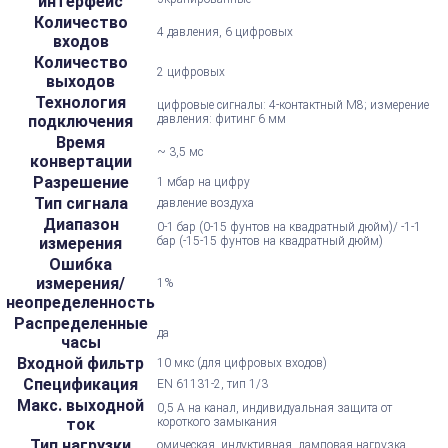
интерфейс
Количество
4 давления, 6 цифровых
входов
Количество
2 цифровых
выходов
Технология
цифровые сигналы: 4-контактный M8; измерение
подключения
давления: фитинг 6 мм
Время
~ 3,5 мс
конвертации
Разрешение
1 мбар на цифру
Тип сигнала
давление воздуха
Диапазон
0-1 бар (0-15 фунтов на квадратный дюйм)/ -1-1
измерения
бар (-15-15 фунтов на квадратный дюйм)
Ошибка
измерения/
1%
неопределенность
Распределенные
да
часы
Входной фильтр
10 мкс (для цифровых входов)
Спецификация
EN 61131-2, тип 1/3
Макс. выходной
0,5 А на канал, индивидуальная защита от
ток
короткого замыкания
Тип нагрузки
омическая, индуктивная, ламповая нагрузка