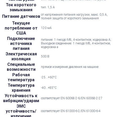
Ток короткого
тип. 1,5 А
замыкания
от напряжения питания нагрузки, макс. 0,5 А,
Питание датчиков
полная защита от короткого замыкания
Текущее
потребление от
120 мА
США
Подключение
питание: 1 гнездо M8, 4-контактное, кодировка А;
источника
Выходное соединение: 1 гнездо M8, 4-контактное,
кодировка a
питания
Электрическая
500 В
изоляция
Специальные
прямое измерение давления на машине
возможности
Рабочая
-25...+60°С
температура
Температура
-40...+85°С
хранения
Устойчивость к
соответствует EN 60068-2-6/EN 60068-2-27
вибрации/ударам
ЭМС
устойчивость/
соответствует EN 61000-6-2/EN 61000-6-4
излучение