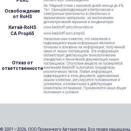
РоХС
6в: Медный сплав с массовой долей свинца до 4%,
7в-I: Свинцовосодержащие электрические и
Освобождение
электронные компоненты в стеклянных и
от RoHS
керамических материалах, за исключением
диэлектрической керамики в конденсаторах.
Китай-RoHS
www.beckhoff.com/china-rohs-io
CA Prop65
www.beckhoff.com/prop65
Насколько нам известно, это заявление и
содержащаяся выше информация являются
точными и основаны на информации, полученной
нами от наших поставщиков. Эта информация
соответствует действующим технологическим
стандартам и технической документации наших
Отказ от
поставщиков. Отсутствие веществ не проверяется
ответственности
компанией Beckhoff Automation посредством
аналитических тестов. Любая информация,
содержащаяся в этом документе, адресованная
нашим клиентам, регулируется положениями и
условиями, изложенными в действующем
клиентском соглашении. Применяются наши общие
положения и условия.
© 2001—2026, ООО Промэнерго Автоматика. Все права защищены.