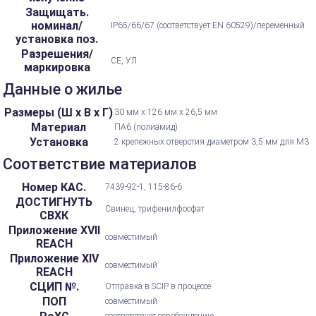
Защищать.
номинал/
IP65/66/67 (соответствует EN 60529)/переменный
установка поз.
Разрешения/
CE, УЛ
маркировка
Данные о жилье
Размеры (Ш х В х Г)
30 мм х 126 мм х 26,5 мм
Материал
ПА6 (полиамид)
Установка
2 крепежных отверстия диаметром 3,5 мм для M3
Соответствие материалов
Номер КАС.
7439-92-1, 115-86-6
ДОСТИГНУТЬ
Свинец, трифенилфосфат
СВХК
Приложение XVII
совместимый
REACH
Приложение XIV
совместимый
REACH
СЦИП №.
Отправка в SCIP в процессе
ПОП
совместимый
соответствует освобождению