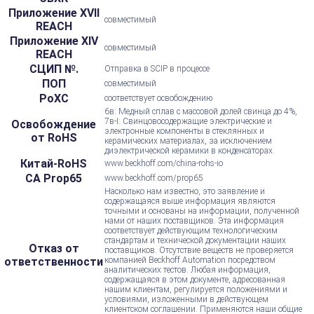
Приложение XVII
совместимый
REACH
Приложение XIV
совместимый
REACH
СЦИП №.
Отправка в SCIP в процессе
ПОП
совместимый
РоХС
соответствует освобождению
6в: Медный сплав с массовой долей свинца до 4%,
7в-I: Свинцовосодержащие электрические и
Освобождение
электронные компоненты в стеклянных и
от RoHS
керамических материалах, за исключением
диэлектрической керамики в конденсаторах.
Китай-RoHS
www.beckhoff.com/china-rohs-io
CA Prop65
www.beckhoff.com/prop65
Насколько нам известно, это заявление и
содержащаяся выше информация являются
точными и основаны на информации, полученной
нами от наших поставщиков. Эта информация
соответствует действующим технологическим
стандартам и технической документации наших
Отказ от
поставщиков. Отсутствие веществ не проверяется
ответственности
компанией Beckhoff Automation посредством
аналитических тестов. Любая информация,
содержащаяся в этом документе, адресованная
нашим клиентам, регулируется положениями и
условиями, изложенными в действующем
клиентском соглашении. Применяются наши общие