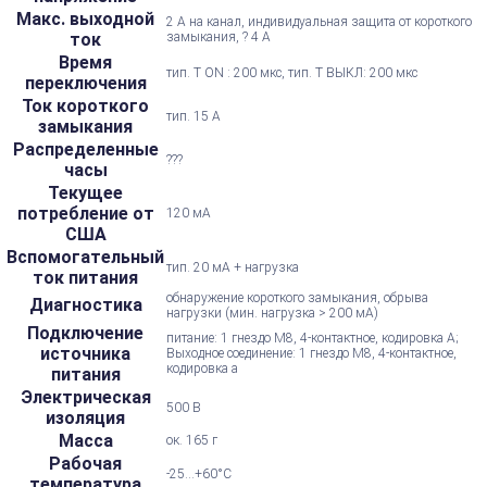
Макс. выходной
2 А на канал, индивидуальная защита от короткого
ток
замыкания, ? 4 А
Время
тип. T ON : 200 мкс, тип. Т ВЫКЛ: 200 мкс
переключения
Ток короткого
тип. 15 А
замыкания
Распределенные
???
часы
Текущее
потребление от
120 мА
США
Вспомогательный
тип. 20 мА + нагрузка
ток питания
обнаружение короткого замыкания, обрыва
Диагностика
нагрузки (мин. нагрузка > 200 мА)
Подключение
питание: 1 гнездо M8, 4-контактное, кодировка А;
источника
Выходное соединение: 1 гнездо M8, 4-контактное,
кодировка a
питания
Электрическая
500 В
изоляция
Масса
ок. 165 г
Рабочая
-25...+60°С
температура