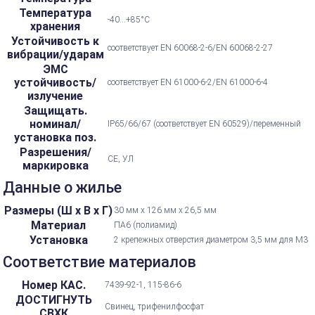
Температура
-40...+85°С
хранения
Устойчивость к
соответствует EN 60068-2-6/EN 60068-2-27
вибрации/ударам
ЭМС
устойчивость/
соответствует EN 61000-6-2/EN 61000-6-4
излучение
Защищать.
номинал/
IP65/66/67 (соответствует EN 60529)/переменный
установка поз.
Разрешения/
CE, УЛ
маркировка
Данные о жилье
Размеры (Ш х В х Г)
30 мм х 126 мм х 26,5 мм
Материал
ПА6 (полиамид)
Установка
2 крепежных отверстия диаметром 3,5 мм для M3
Соответствие материалов
Номер КАС.
7439-92-1, 115-86-6
ДОСТИГНУТЬ
Свинец, трифенилфосфат
СВХК