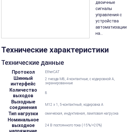
двоичные
сигналы
управления с
устройства
автоматизации
на...
Технические характеристики
Технические данные
Протокол
EtherCAT
Шинный
2 гнезда M8, 4-контактные, с кодировкой А,
интерфейс
экранированные
Количество
8
выходов
Выходные
M12 x 1, 5-контактный, кодировка А
соединения
Тип нагрузки
омическая, индуктивная, ламповая нагрузка
Номинальное
выходное
24 В постоянного тока (-15%/+20%)
напряжение