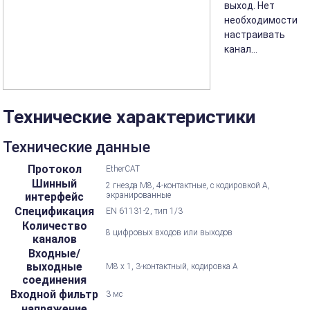
выход. Нет
необходимости
настраивать
канал...
Технические характеристики
Технические данные
Протокол
EtherCAT
Шинный
2 гнезда M8, 4-контактные, с кодировкой А,
интерфейс
экранированные
Спецификация
EN 61131-2, тип 1/3
Количество
8 цифровых входов или выходов
каналов
Входные/
выходные
M8 x 1, 3-контактный, кодировка А
соединения
Входной фильтр
3 мс
напряжение