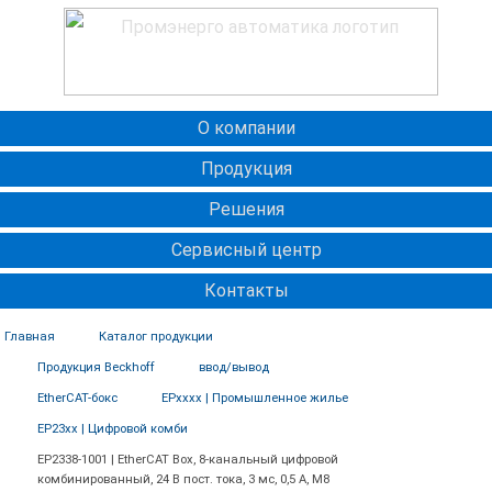
О компании
Продукция
Решения
Сервисный центр
Контакты
Главная
Каталог продукции
Продукция Beckhoff
ввод/вывод
EtherCAT-бокс
EPxxxx | Промышленное жилье
EP23xx | Цифровой комби
ЕР2338-1001 | EtherCAT Box, 8-канальный цифровой
комбинированный, 24 В пост. тока, 3 мс, 0,5 А, M8