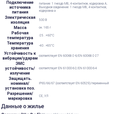
Подключение
питание: 1 гнездо M8, 4-контактное, кодировка А;
источника
Выходное соединение: 1 гнездо M8, 4-контактное,
кодировка a
питания
Электрическая
500 В
изоляция
Масса
ок. 165 г
Рабочая
-25...+60°С
температура
Температура
-40...+85°С
хранения
Устойчивость к
соответствует EN 60068-2-6/EN 60068-2-27
вибрации/ударам
ЭМС
устойчивость/
соответствует EN 61000-6-2/EN 61000-6-4
излучение
Защищать.
номинал/
IP65/66/67 (соответствует EN 60529)/переменный
установка поз.
Разрешения/
CE, УЛ
маркировка
Данные о жилье