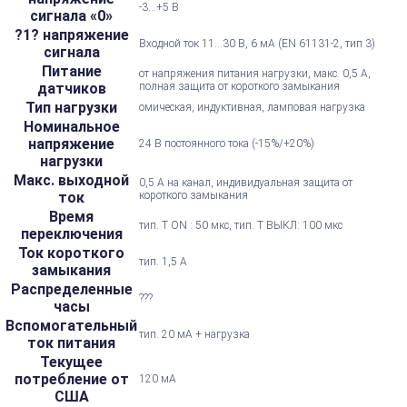
-3...+5 В
сигнала «0»
?1? напряжение
Входной ток 11...30 В, 6 мА (EN 61131-2, тип 3)
сигнала
Питание
от напряжения питания нагрузки, макс. 0,5 А,
датчиков
полная защита от короткого замыкания
Тип нагрузки
омическая, индуктивная, ламповая нагрузка
Номинальное
напряжение
24 В постоянного тока (-15%/+20%)
нагрузки
Макс. выходной
0,5 А на канал, индивидуальная защита от
ток
короткого замыкания
Время
тип. T ON : 50 мкс, тип. Т ВЫКЛ: 100 мкс
переключения
Ток короткого
тип. 1,5 А
замыкания
Распределенные
???
часы
Вспомогательный
тип. 20 мА + нагрузка
ток питания
Текущее
потребление от
120 мА
США