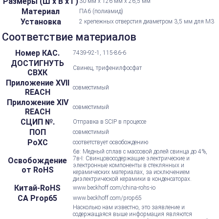
Размеры (Ш х В х Г)
30 мм х 126 мм х 26,5 мм
Материал
ПА6 (полиамид)
Установка
2 крепежных отверстия диаметром 3,5 мм для M3
Соответствие материалов
Номер КАС.
7439-92-1, 115-86-6
ДОСТИГНУТЬ
Свинец, трифенилфосфат
СВХК
Приложение XVII
совместимый
REACH
Приложение XIV
совместимый
REACH
СЦИП №.
Отправка в SCIP в процессе
ПОП
совместимый
РоХС
соответствует освобождению
6в: Медный сплав с массовой долей свинца до 4%,
7в-I: Свинцовосодержащие электрические и
Освобождение
электронные компоненты в стеклянных и
от RoHS
керамических материалах, за исключением
диэлектрической керамики в конденсаторах.
Китай-RoHS
www.beckhoff.com/china-rohs-io
CA Prop65
www.beckhoff.com/prop65
Насколько нам известно, это заявление и
содержащаяся выше информация являются