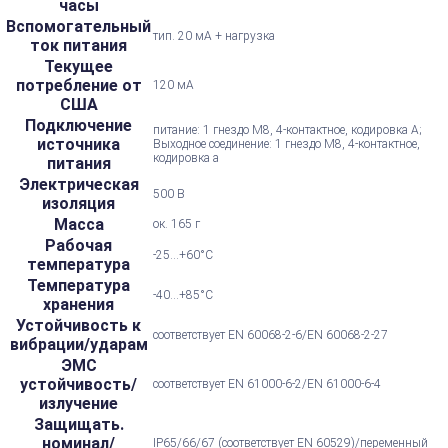
часы
Вспомогательный
тип. 20 мА + нагрузка
ток питания
Текущее
потребление от
120 мА
США
Подключение
питание: 1 гнездо M8, 4-контактное, кодировка А;
источника
Выходное соединение: 1 гнездо M8, 4-контактное,
кодировка a
питания
Электрическая
500 В
изоляция
Масса
ок. 165 г
Рабочая
-25...+60°С
температура
Температура
-40...+85°С
хранения
Устойчивость к
соответствует EN 60068-2-6/EN 60068-2-27
вибрации/ударам
ЭМС
устойчивость/
соответствует EN 61000-6-2/EN 61000-6-4
излучение
Защищать.
номинал/
IP65/66/67 (соответствует EN 60529)/переменный