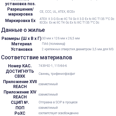
установка поз.
Разрешения/
CE, CCC, UL, ATEX, IECEx
маркировка
ATEX: II 3 G Ex ec IIC T4 Gc II 3 D Ex tc IIIC T135 ?°C Dc
Маркировка Ex
IECEx: Ex ec IIC T4 Gc Ex tc IIIC T135 ?°C Dc
Данные о жилье
Размеры (Ш х В х Г)
30 мм х 126 мм х 26,5 мм
Материал
ПА6 (полиамид)
Установка
2 крепежных отверстия диаметром 3,5 мм для M3
Соответствие материалов
Номер КАС.
7439-92-1, 115-86-6
ДОСТИГНУТЬ
Свинец, трифенилфосфат
СВХК
Приложение XVII
совместимый
REACH
Приложение XIV
совместимый
REACH
СЦИП №.
Отправка в SCIP в процессе
ПОП
совместимый
РоХС
соответствует освобождению