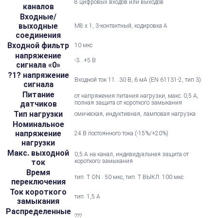
8 цифровых входов или выходов
каналов
Входные/
выходные
M8 x 1, 3-контактный, кодировка А
соединения
Входной фильтр
10 мкс
напряжение
-3...+5 В
сигнала «0»
?1? напряжение
Входной ток 11...30 В, 6 мА (EN 61131-2, тип 3)
сигнала
Питание
от напряжения питания нагрузки, макс. 0,5 А,
датчиков
полная защита от короткого замыкания
Тип нагрузки
омическая, индуктивная, ламповая нагрузка
Номинальное
напряжение
24 В постоянного тока (-15%/+20%)
нагрузки
Макс. выходной
0,5 А на канал, индивидуальная защита от
ток
короткого замыкания
Время
тип. T ON : 50 мкс, тип. Т ВЫКЛ: 100 мкс
переключения
Ток короткого
тип. 1,5 А
замыкания
Распределенные
???