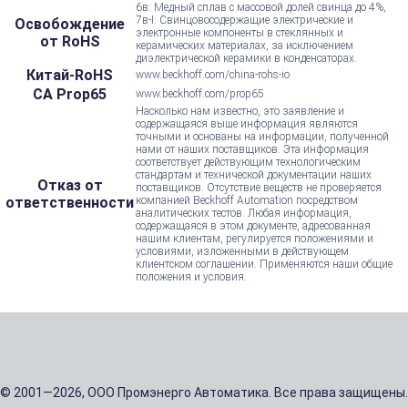
6в: Медный сплав с массовой долей свинца до 4%,
7в-I: Свинцовосодержащие электрические и
Освобождение
электронные компоненты в стеклянных и
от RoHS
керамических материалах, за исключением
диэлектрической керамики в конденсаторах.
Китай-RoHS
www.beckhoff.com/china-rohs-io
CA Prop65
www.beckhoff.com/prop65
Насколько нам известно, это заявление и
содержащаяся выше информация являются
точными и основаны на информации, полученной
нами от наших поставщиков. Эта информация
соответствует действующим технологическим
стандартам и технической документации наших
Отказ от
поставщиков. Отсутствие веществ не проверяется
ответственности
компанией Beckhoff Automation посредством
аналитических тестов. Любая информация,
содержащаяся в этом документе, адресованная
нашим клиентам, регулируется положениями и
условиями, изложенными в действующем
клиентском соглашении. Применяются наши общие
положения и условия.
© 2001—2026, ООО Промэнерго Автоматика. Все права защищены.