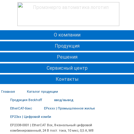
О компании
Продукция
Решения
Сервисный центр
Контакты
Главная
Каталог продукции
Продукция Beckhoff
ввод/вывод
EtherCAT-бокс
EPxxxx | Промышленное жилье
EP23xx | Цифровой комби
EP2338-0001 | EtherCAT Box, 8-канальный цифровой
комбинированный, 24 В пост. тока, 10 мкс, 0,5 А, M8