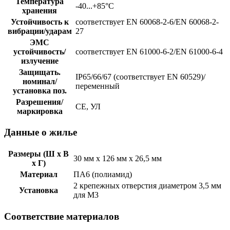
Температура
-40...+85°С
хранения
Устойчивость к
соответствует EN 60068-2-6/EN 60068-2-
вибрации/ударам
27
ЭМС
устойчивость/
соответствует EN 61000-6-2/EN 61000-6-4
излучение
Защищать.
IP65/66/67 (соответствует EN 60529)/
номинал/
переменный
установка поз.
Разрешения/
CE, УЛ
маркировка
Данные о жилье
Размеры (Ш х В
30 мм х 126 мм х 26,5 мм
х Г)
Материал
ПА6 (полиамид)
2 крепежных отверстия диаметром 3,5 мм
Установка
для M3
Соответствие материалов