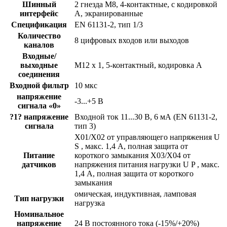
Шинный
2 гнезда M8, 4-контактные, с кодировкой
интерфейс
А, экранированные
Спецификация
EN 61131-2, тип 1/3
Количество
8 цифровых входов или выходов
каналов
Входные/
выходные
M12 x 1, 5-контактный, кодировка А
соединения
Входной фильтр
10 мкс
напряжение
-3...+5 В
сигнала «0»
?1? напряжение
Входной ток 11...30 В, 6 мА (EN 61131-2,
сигнала
тип 3)
X01/X02 от управляющего напряжения U
S , макс. 1,4 А, полная защита от
Питание
короткого замыкания X03/X04 от
датчиков
напряжения питания нагрузки U P , макс.
1,4 А, полная защита от короткого
замыкания
омическая, индуктивная, ламповая
Тип нагрузки
нагрузка
Номинальное
напряжение
24 В постоянного тока (-15%/+20%)