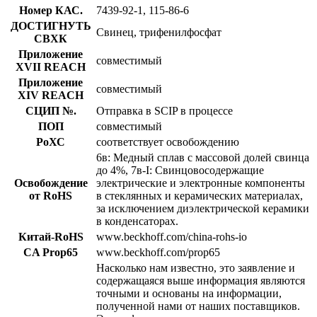
Номер КАС.
7439-92-1, 115-86-6
ДОСТИГНУТЬ
Свинец, трифенилфосфат
СВХК
Приложение
совместимый
XVII REACH
Приложение
совместимый
XIV REACH
СЦИП №.
Отправка в SCIP в процессе
ПОП
совместимый
РоХС
соответствует освобождению
6в: Медный сплав с массовой долей свинца
до 4%, 7в-I: Свинцовосодержащие
Освобождение
электрические и электронные компоненты
от RoHS
в стеклянных и керамических материалах,
за исключением диэлектрической керамики
в конденсаторах.
Китай-RoHS
www.beckhoff.com/china-rohs-io
CA Prop65
www.beckhoff.com/prop65
Насколько нам известно, это заявление и
содержащаяся выше информация являются
точными и основаны на информации,
полученной нами от наших поставщиков.