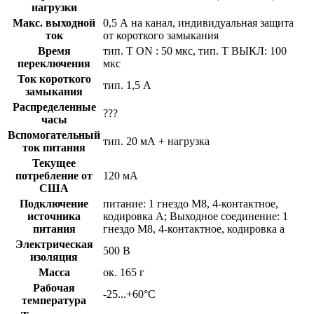
нагрузки
Макс. выходной
0,5 А на канал, индивидуальная защита
ток
от короткого замыкания
Время
тип. T ON : 50 мкс, тип. Т ВЫКЛ: 100
переключения
мкс
Ток короткого
тип. 1,5 А
замыкания
Распределенные
???
часы
Вспомогательный
тип. 20 мА + нагрузка
ток питания
Текущее
потребление от
120 мА
США
Подключение
питание: 1 гнездо M8, 4-контактное,
источника
кодировка А; Выходное соединение: 1
питания
гнездо M8, 4-контактное, кодировка a
Электрическая
500 В
изоляция
Масса
ок. 165 г
Рабочая
-25...+60°С
температура