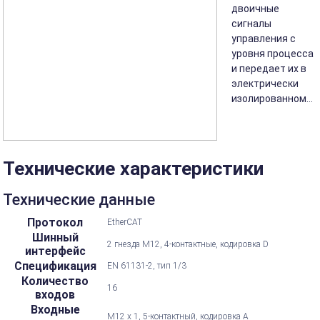
двоичные
сигналы
управления с
уровня процесса
и передает их в
электрически
изолированном...
Технические характеристики
Технические данные
Протокол
EtherCAT
Шинный
2 гнезда M12, 4-контактные, кодировка D
интерфейс
Спецификация
EN 61131-2, тип 1/3
Количество
16
входов
Входные
M12 x 1, 5-контактный, кодировка А