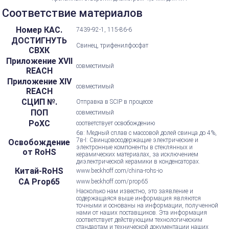
Соответствие материалов
Номер КАС.
7439-92-1, 115-86-6
ДОСТИГНУТЬ
Свинец, трифенилфосфат
СВХК
Приложение XVII
совместимый
REACH
Приложение XIV
совместимый
REACH
СЦИП №.
Отправка в SCIP в процессе
ПОП
совместимый
РоХС
соответствует освобождению
6в: Медный сплав с массовой долей свинца до 4%,
7в-I: Свинцовосодержащие электрические и
Освобождение
электронные компоненты в стеклянных и
от RoHS
керамических материалах, за исключением
диэлектрической керамики в конденсаторах.
Китай-RoHS
www.beckhoff.com/china-rohs-io
CA Prop65
www.beckhoff.com/prop65
Насколько нам известно, это заявление и
содержащаяся выше информация являются
точными и основаны на информации, полученной
нами от наших поставщиков. Эта информация
соответствует действующим технологическим
стандартам и технической документации наших