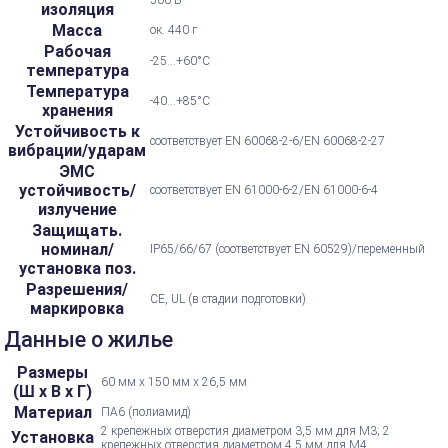
500 В
изоляция
Масса
ок. 440 г
Рабочая
-25...+60°С
температура
Температура
-40...+85°С
хранения
Устойчивость к
соответствует EN 60068-2-6/EN 60068-2-27
вибрации/ударам
ЭМС
устойчивость/
соответствует EN 61000-6-2/EN 61000-6-4
излучение
Защищать.
номинал/
IP65/66/67 (соответствует EN 60529)/переменный
установка поз.
Разрешения/
CE, UL (в стадии подготовки)
маркировка
Данные о жилье
Размеры
60 мм х 150 мм х 26,5 мм
(Ш х В х Г)
Материал
ПА6 (полиамид)
2 крепежных отверстия диаметром 3,5 мм для М3; 2
Установка
крепежных отверстия диаметром 4,5 мм для M4