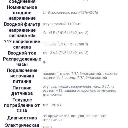
соединения
Номинальное
входное
24 В постоянного тока (-15%/+20%)
напряжение
Входной фильтр
регулируемый 0-100 мс
напряжение
-3...+5 В (EN? 61131-2, тип 3)
сигнала «0»
?1? напряжение
11...30 В (EN 61131-2, тип 3)
сигнала
Входной ток
тип. 3 мА (EN61131-2, тип 3)
Распределенные
да
часы
Подключение
питание: 1 штекер 7/8", 5-контактный; выходное
источника
соединение: 1 розетка 7/8", 5-контактный
питания
от управляющего напряжения, макс. 0,5 А на
Питание
разъем M12, защита от короткого замыкания,
датчиков
диагностика
Текущее
потребление от
тип. 130 мА
США
обнаружение обрыва цепи, пониженного
Диагностика
напряжения
Электрическая