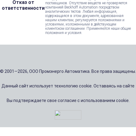
Отказ от
поставщиков. Отсутствие веществ не проверяется
ответственности
компанией Beckhoff Automation посредством
аналитических тестов. Любая информация,
содержащаяся в этом документе, адресованная
нашим клиентам, регулируется положениями и
условиями, изложенными в действующем
клиентском соглашении. Применяются наши общие
положения и условия.
© 2001—2026, ООО Промэнерго Автоматика. Все права защищены.
Данный сайт использует технологию cookie. Оставаясь на сайте
Вы подтверждаете свое согласие с использованием cookie.