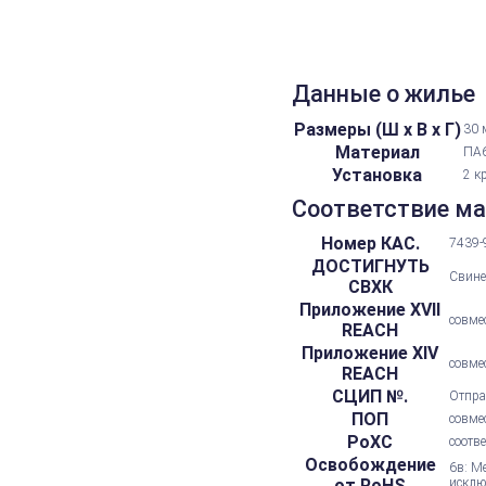
Данные о жилье
Размеры (Ш х В х Г)
30 
Материал
ПА6
Установка
2 к
Соответствие м
Номер КАС.
7439-
ДОСТИГНУТЬ
Свине
СВХК
Приложение XVII
совме
REACH
Приложение XIV
совме
REACH
СЦИП №.
Отпра
ПОП
совме
РоХС
соотв
Освобождение
6в: М
от RoHS
исклю