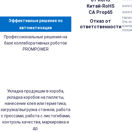
Китай-RoHS
www.be
CA Prop65
www.b
Наско
Эффективные решения по
Отказ от
Эта и
ответственности
компа
автоматизации
полож
Профессиональные решения на
базе коллаборативных роботов
PROMPOWER
Укладка продукции в короба,
укладка коробов на паллеты,
нанесение клея или герметика,
загрузка/выгрузка станков, работа
с прессами, работа с листогибами,
контроль качества, маркировка и
др.