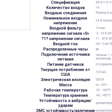
Спецификация
EN 61131-2,
Количество входов
16
Входные соединения
Розетка D-s
Номинальное входное
24 В постоя
напряжение
Входной фильтр
10 мкс
напряжение сигнала «0»
-3...+5 В (E
?1? напряжение сигнала
11...30 В (
Входной ток
тип. 3 мА (
Распределенные часы
да
Подключение источника
питание: 1 
питания
контактное,
Питание датчиков
от управля
Текущее потребление от
120 мА
США
Электрическая изоляция
500 В
Масса
ок. 165 г
Рабочая температура
-25...+60°С
Температура хранения
-40...+85°С
Устойчивость к вибрации/
соответству
ударам
ЭМС устойчивость/излучение
соответству