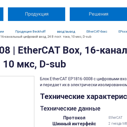
Продукция
Решения
ции
Продукция Beckhoff
ввод/вывод
EtherCAT-бокс
EPxx
, 16-канальный цифровой вход, 24 В пост. тока, 10 мкс, D-sub
8 | EtherCAT Box, 16-кана
, 10 мкс, D-sub
Блок EtherCAT EP1816-0008 с цифровыми вхо
и передает их в электрически изолированном.
Технические характери
Технические данные
Протокол
EtherCAT
Шинный интерфейс
2 гнезда M8