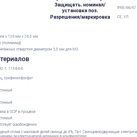
Защищать. номинал/
IP65/66/67
установка поз.
Разрешения/маркировка
CE, УЛ
мм х 126 мм х 26,5 мм
 (полиамид)
репежных отверстия диаметром 3,5 мм для M3
атериалов
92-1, 115-86-6
ц, трифенилфосфат
стимый
стимый
вка в SCIP в процессе
стимый
етствует освобождению
едный сплав с массовой долей свинца до 4%, 7в-I: Свинцовосодержащие электрич
чением диэлектрической керамики в конденсаторах.