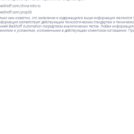
ckhoff.com/china-rohs-io
eckhoff.com/prop65
лько нам известно, это заявление и содержащаяся выше информация являются 
нформация соответствует действующим технологическим стандартам и техническо
нией Beckhoff Automation посредством аналитических тестов. Любая информация
ениями и условиями, изложенными в действующем клиентском соглашении. Пр