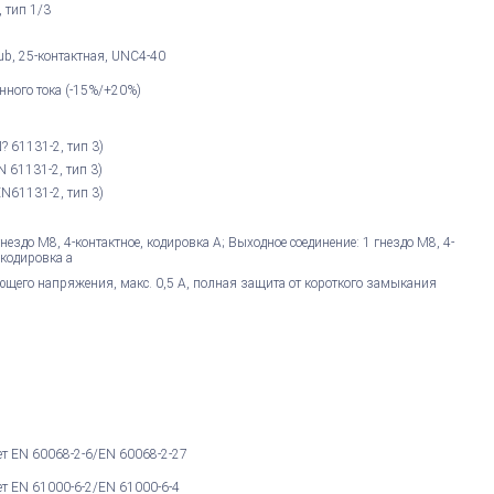
 тип 1/3
ub, 25-контактная, UNC4-40
нного тока (-15%/+20%)
N? 61131-2, тип 3)
EN 61131-2, тип 3)
EN61131-2, тип 3)
гнездо M8, 4-контактное, кодировка А; Выходное соединение: 1 гнездо M8, 4-
 кодировка a
ющего напряжения, макс. 0,5 А, полная защита от короткого замыкания
ет EN 60068-2-6/EN 60068-2-27
ет EN 61000-6-2/EN 61000-6-4