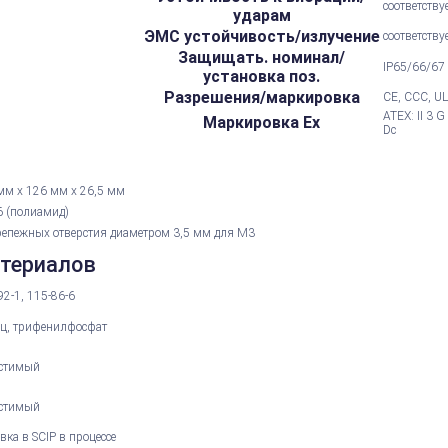
соответству
ударам
ЭМС устойчивость/излучение
соответству
Защищать. номинал/
IP65/66/67
установка поз.
Разрешения/маркировка
CE, CCC, UL
ATEX: II 3 G 
Маркировка Ex
Dc
мм х 126 мм х 26,5 мм
 (полиамид)
репежных отверстия диаметром 3,5 мм для M3
атериалов
92-1, 115-86-6
ц, трифенилфосфат
стимый
стимый
вка в SCIP в процессе