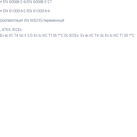
ет EN 60068-2-6/EN 60068-2-27
ет EN 61000-6-2/EN 61000-6-4
 (соответствует EN 60529)/переменный
, ATEX, IECEx
Ex ec IIC T4 Gc II 3 D Ex tc IIIC T135 ?°C Dc IECEx: Ex ec IIC T4 Gc Ex tc IIIC T135 ?°C