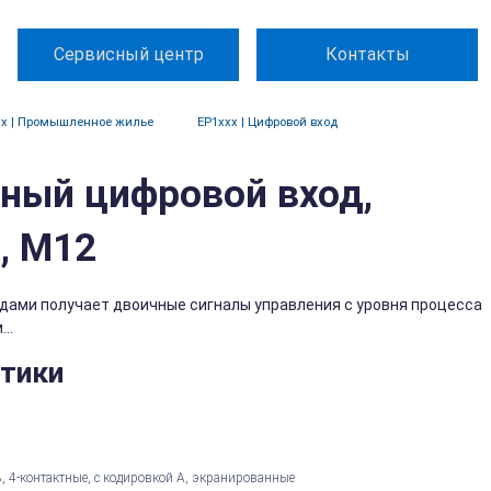
Сервисный центр
Контакты
xx | Промышленное жилье
EP1xxx | Цифровой вход
ьный цифровой вход,
ц, M12
дами получает двоичные сигналы управления с уровня процесса
..
стики
, 4-контактные, с кодировкой А, экранированные