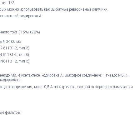
 тип 1/3
орых можно использовать как 32-битные реверсивные счетчики.
контактный, кодировка А
нного тока (-15%/+20%)
ый 0-100 мс
N? 61131-2, тип 3)
EN 61131-2, тип 3)
EN61131-2, тип 3)
гнездо M8, 4-контактное, кодировка А; Выходное соединение: 1 гнездо M8, 4-
 кодировка a
щего напряжения, макс. 0,5 А на 4 датчика, защита от короткого замыкания
мые фильтры