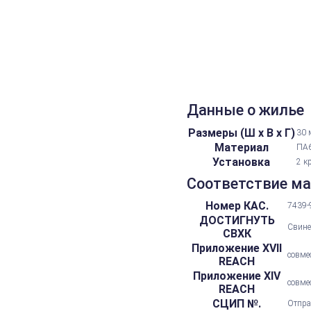
Данные о жилье
Размеры (Ш х В х Г)
30 
Материал
ПА6
Установка
2 к
Соответствие м
Номер КАС.
7439-
ДОСТИГНУТЬ
Свине
СВХК
Приложение XVII
совме
REACH
Приложение XIV
совме
REACH
СЦИП №.
Отпра