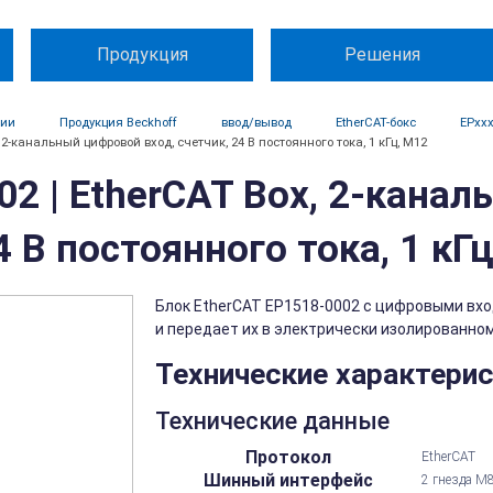
Продукция
Решения
ции
Продукция Beckhoff
ввод/вывод
EtherCAT-бокс
EPxx
, 2-канальный цифровой вход, счетчик, 24 В постоянного тока, 1 кГц, M12
2 | EtherCAT Box, 2-канал
4 В постоянного тока, 1 кГ
Блок EtherCAT EP1518-0002 с цифровыми вхо
и передает их в электрически изолированном.
Технические характери
Технические данные
Протокол
EtherCAT
Шинный интерфейс
2 гнезда M8