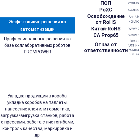
ПОП
совме
РоХС
соотв
Освобождение
6в: М
Эффективные решения по
от RoHS
исклю
Китай-RoHS
www.be
автоматизации
CA Prop65
www.b
Профессиональные решения на
Наско
Отказ от
базе коллаборативных роботов
Эта и
ответственности
компа
PROMPOWER
полож
Укладка продукции в короба,
укладка коробов на паллеты,
нанесение клея или герметика,
загрузка/выгрузка станков, работа
с прессами, работа с листогибами,
контроль качества, маркировка и
др.