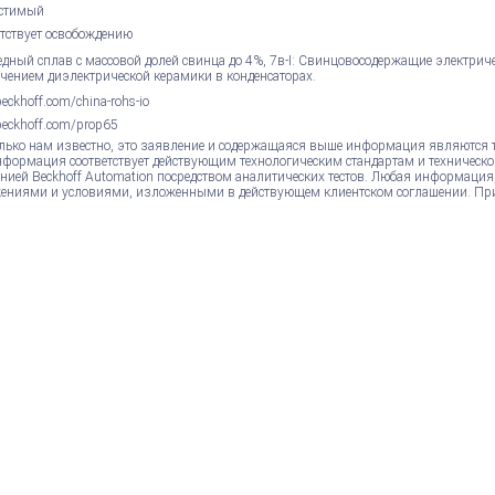
стимый
етствует освобождению
едный сплав с массовой долей свинца до 4%, 7в-I: Свинцовосодержащие электрич
чением диэлектрической керамики в конденсаторах.
ckhoff.com/china-rohs-io
eckhoff.com/prop65
лько нам известно, это заявление и содержащаяся выше информация являются 
нформация соответствует действующим технологическим стандартам и техническо
нией Beckhoff Automation посредством аналитических тестов. Любая информация
ениями и условиями, изложенными в действующем клиентском соглашении. Пр