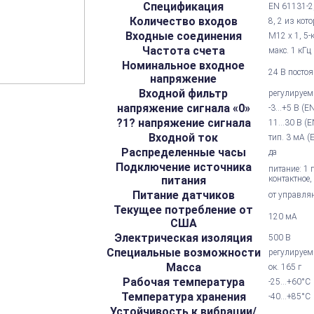
Спецификация
EN 61131-2,
Количество входов
8, 2 из кот
Входные соединения
M12 x 1, 5-
Частота счета
макс. 1 кГц
Номинальное входное
24 В постоя
напряжение
Входной фильтр
регулируем
напряжение сигнала «0»
-3...+5 В (E
?1? напряжение сигнала
11...30 В (
Входной ток
тип. 3 мА (
Распределенные часы
да
Подключение источника
питание: 1 
питания
контактное,
Питание датчиков
от управляю
Текущее потребление от
120 мА
США
Электрическая изоляция
500 В
Специальные возможности
регулируе
Масса
ок. 165 г
Рабочая температура
-25...+60°С
Температура хранения
-40...+85°С
Устойчивость к вибрации/