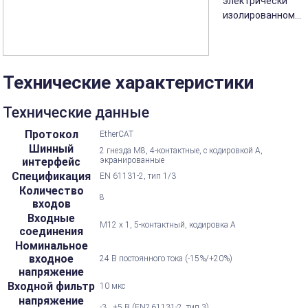
электрически
изолированном...
Технические характеристики
Технические данные
Протокол
EtherCAT
Шинный
2 гнезда M8, 4-контактные, с кодировкой А,
интерфейс
экранированные
Спецификация
EN 61131-2, тип 1/3
Количество
8
входов
Входные
M12 x 1, 5-контактный, кодировка А
соединения
Номинальное
входное
24 В постоянного тока (-15%/+20%)
напряжение
Входной фильтр
10 мкс
напряжение
-3...+5 В (EN? 61131-2, тип 3)