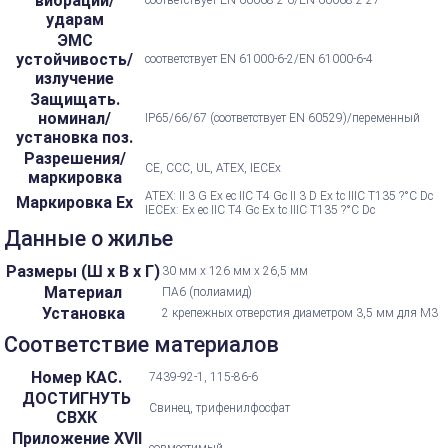
вибрации/
соответствует EN 60068-2-6/EN 60068-2-27
ударам
ЭМС
устойчивость/
соответствует EN 61000-6-2/EN 61000-6-4
излучение
Защищать.
номинал/
IP65/66/67 (соответствует EN 60529)/переменный
установка поз.
Разрешения/
CE, CCC, UL, ATEX, IECEx
маркировка
ATEX: II 3 G Ex ec IIC T4 Gc II 3 D Ex tc IIIC T135 ?°C Dc
Маркировка Ex
IECEx: Ex ec IIC T4 Gc Ex tc IIIC T135 ?°C Dc
Данные о жилье
Размеры (Ш х В х Г)
30 мм х 126 мм х 26,5 мм
Материал
ПА6 (полиамид)
Установка
2 крепежных отверстия диаметром 3,5 мм для M3
Соответствие материалов
Номер КАС.
7439-92-1, 115-86-6
ДОСТИГНУТЬ
Свинец, трифенилфосфат
СВХК
Приложение XVII
совместимый