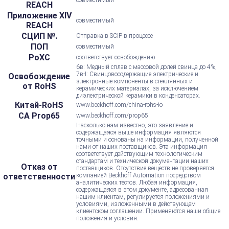
REACH
Приложение XIV
совместимый
REACH
СЦИП №.
Отправка в SCIP в процессе
ПОП
совместимый
РоХС
соответствует освобождению
6в: Медный сплав с массовой долей свинца до 4%,
7в-I: Свинцовосодержащие электрические и
Освобождение
электронные компоненты в стеклянных и
от RoHS
керамических материалах, за исключением
диэлектрической керамики в конденсаторах.
Китай-RoHS
www.beckhoff.com/china-rohs-io
CA Prop65
www.beckhoff.com/prop65
Насколько нам известно, это заявление и
содержащаяся выше информация являются
точными и основаны на информации, полученной
нами от наших поставщиков. Эта информация
соответствует действующим технологическим
стандартам и технической документации наших
Отказ от
поставщиков. Отсутствие веществ не проверяется
ответственности
компанией Beckhoff Automation посредством
аналитических тестов. Любая информация,
содержащаяся в этом документе, адресованная
нашим клиентам, регулируется положениями и
условиями, изложенными в действующем
клиентском соглашении. Применяются наши общие
положения и условия.