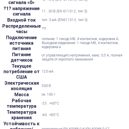
сигнала «0»
?1? напряжение
11...30 В (EN 61131-2, тип 3)
сигнала
Входной ток
тип. 3 мА (EN61131-2, тип 3)
Распределенные
???
часы
Подключение
питание: 1 гнездо M8, 4-контактное, кодировка А;
источника
Выходное соединение: 1 гнездо M8, 4-контактное,
кодировка a
питания
Питание
от управляющего напряжения, макс. 0,5 А, полная
датчиков
защита от короткого замыкания
Текущее
потребление от
120 мА
США
Электрическая
500 В
изоляция
Масса
ок. 165 г
Рабочая
-25...+60°С
температура
Температура
-40...+85°С
хранения
Устойчивость к