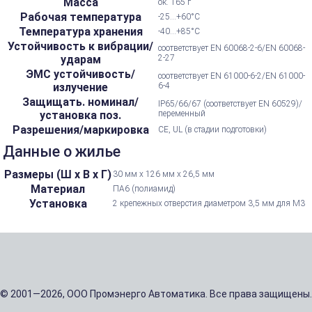
Масса
ок. 165 г
Рабочая температура
-25...+60°С
Температура хранения
-40...+85°С
Устойчивость к вибрации/
соответствует EN 60068-2-6/EN 60068-
ударам
2-27
ЭМС устойчивость/
соответствует EN 61000-6-2/EN 61000-
излучение
6-4
Защищать. номинал/
IP65/66/67 (соответствует EN 60529)/
установка поз.
переменный
Разрешения/маркировка
CE, UL (в стадии подготовки)
Данные о жилье
Размеры (Ш х В х Г)
30 мм х 126 мм х 26,5 мм
Материал
ПА6 (полиамид)
Установка
2 крепежных отверстия диаметром 3,5 мм для M3
© 2001—2026, ООО Промэнерго Автоматика. Все права защищены.