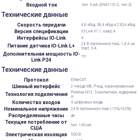
Входной ток
тип. 3 мА (EN61131-2, тип 3)
Технические данные
Скорость передачи
4,8 кбод, 38,4 кбод и 230,4 кбод
Версия спецификации
IO-Link V1.1, класс A
Интерфейсы IO-Link
4
24 В постоянного тока, 1,4 А на
Питание датчика IO-Link L+
порт, 3 А
Дополнительная мощность IO-
???
Link P24
Технические данные
Протокол
EtherCAT
Шинный интерфейс
2 гнезда M8, P-код, экранированные
Розетка M12, 5-контактная, кодировка
Технология подключения
А
Количество входов
4 цифровых входа
Номинальное напряжение
24 В постоянного тока (-15%/+20%)
Распределенные часы
да
Текущее потребление от
тип. 100 мА
США
Электрическая изоляция
500 В