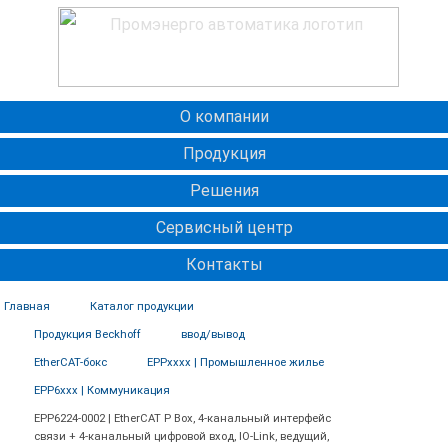
О компании
Продукция
Решения
Сервисный центр
Контакты
Главная
Каталог продукции
Продукция Beckhoff
ввод/вывод
EtherCAT-бокс
EPPxxxx | Промышленное жилье
EPP6xxx | Коммуникация
EPP6224-0002 | EtherCAT P Box, 4-канальный интерфейс
связи + 4-канальный цифровой вход, IO-Link, ведущий,