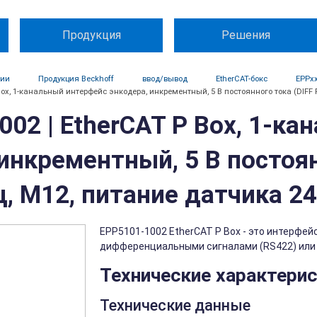
Продукция
Решения
ции
Продукция Beckhoff
ввод/вывод
EtherCAT-бокс
EPPx
 Box, 1-канальный интерфейс энкодера, инкрементный, 5 В постоянного тока (DIFF R
002 | EtherCAT P Box, 1-к
инкрементный, 5 В постоян
ц, M12, питание датчика 2
EPP5101-1002 EtherCAT P Box - это интерфе
дифференциальными сигналами (RS422) или 
Технические характери
Технические данные