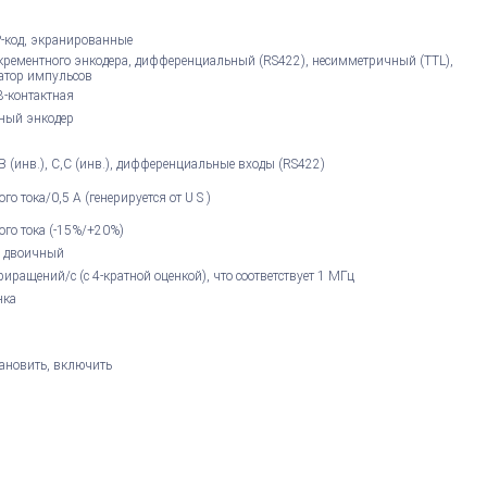
P-код, экранированные
крементного энкодера, дифференциальный (RS422), несимметричный (TTL),
ратор импульсов
8-контактная
ный энкодер
, B (инв.), C,C (инв.), дифференциальные входы (RS422)
го тока/0,5 А (генерируется от U S )
ого тока (-15%/+20%)
, двоичный
иращений/с (с 4-кратной оценкой), что соответствует 1 МГц
нка
тановить, включить