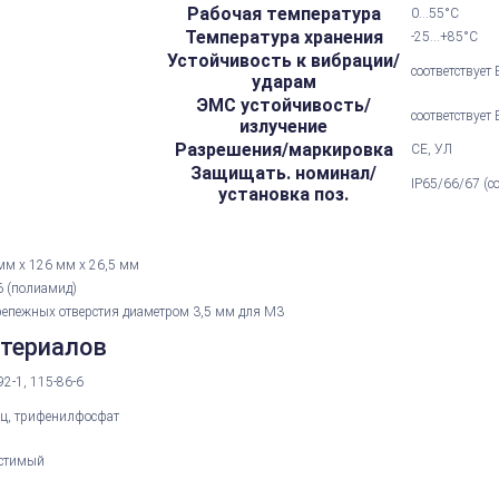
Рабочая температура
0...55°С
Температура хранения
-25...+85°С
Устойчивость к вибрации/
соответствует
ударам
ЭМС устойчивость/
соответствует
излучение
Разрешения/маркировка
CE, УЛ
Защищать. номинал/
IP65/66/67 (с
установка поз.
мм х 126 мм х 26,5 мм
 (полиамид)
репежных отверстия диаметром 3,5 мм для M3
атериалов
92-1, 115-86-6
ц, трифенилфосфат
стимый