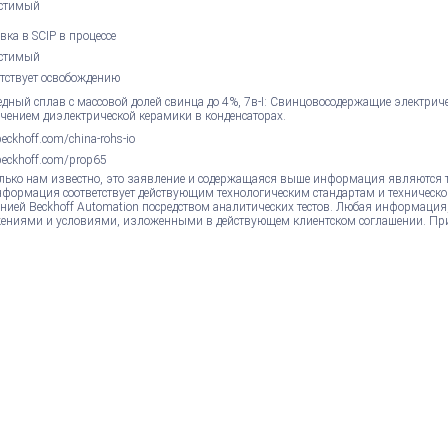
стимый
вка в SCIP в процессе
стимый
етствует освобождению
едный сплав с массовой долей свинца до 4%, 7в-I: Свинцовосодержащие электрич
чением диэлектрической керамики в конденсаторах.
ckhoff.com/china-rohs-io
eckhoff.com/prop65
лько нам известно, это заявление и содержащаяся выше информация являются 
нформация соответствует действующим технологическим стандартам и техническо
нией Beckhoff Automation посредством аналитических тестов. Любая информация
ениями и условиями, изложенными в действующем клиентском соглашении. Пр