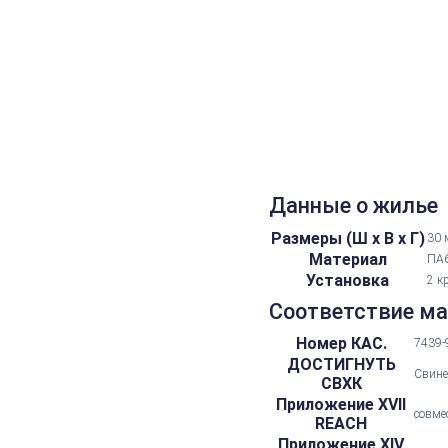
Данные о жилье
Размеры (Ш х В х Г)
30 
Материал
ПА6
Установка
2 к
Соответствие м
Номер КАС.
7439-
ДОСТИГНУТЬ
Свине
СВХК
Приложение XVII
совме
REACH
Приложение XIV