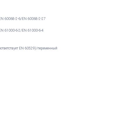
 EN 60068-2-6/EN 60068-2-27
 EN 61000-6-2/EN 61000-6-4
оответствует EN 60529)/переменный