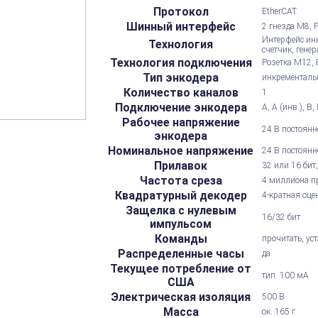
Протокол
EtherCAT
Шинный интерфейс
2 гнезда M8, 
Интерфейс ин
Технология
счетчик, гене
Технология подключения
Розетка M12, 
Тип энкодера
инкременталь
Количество каналов
1
Подключение энкодера
A, A (инв.), B
Рабочее напряжение
24 В постоянно
энкодера
Номинальное напряжение
24 В постоянн
Прилавок
32 или 16 бит
Частота среза
4 миллиона пр
Квадратурный декодер
4-кратная оце
Защелка с нулевым
16/32 бит
импульсом
Команды
прочитать, ус
Распределенные часы
да
Текущее потребление от
тип. 100 мА
США
Электрическая изоляция
500 В
Масса
ок. 165 г