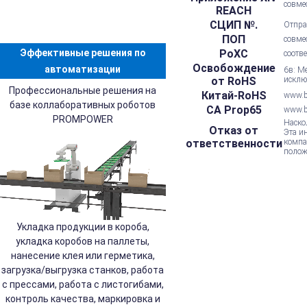
совме
REACH
СЦИП №.
Отпра
ПОП
совме
Эффективные решения по
РоХС
соотв
Освобождение
автоматизации
6в: М
от RoHS
исклю
Профессиональные решения на
Китай-RoHS
www.be
базе коллаборативных роботов
CA Prop65
www.b
PROMPOWER
Наско
Отказ от
Эта и
ответственности
компа
полож
Укладка продукции в короба,
укладка коробов на паллеты,
нанесение клея или герметика,
загрузка/выгрузка станков, работа
с прессами, работа с листогибами,
контроль качества, маркировка и