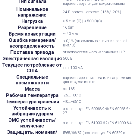
Тип сигнала
параметрируется для каждого канала
Номинальное
24 В постоянного тока (-15%/+20%)
напряжение
Нагрузка
> 5 тыс. (C) | < 500 О(C)
Разрешение
16 бит
Время конвертации
~ 40 мкс
Ошибка измерения/
< 0,1% (относительно значения полной
неопределенность
шкалы)
Поставка привода
от вспомогательного напряжения U P
Электрическая изоляция
500 В
Текущее потребление от
тип. 100 мА
США
Специальные
параметрирование тока или напряжения
возможности
для каждого канала
Масса
ок. 165 г
Рабочая температура
-25...+60°С
Температура хранения
-40...+85°С
Устойчивость к
соответствует EN 60068-2-6/EN 60068-2-
вибрации/ударам
27
ЭМС устойчивость/
соответствует EN 61000-6-2/EN 61000-6-4
излучение
Защищать. номинал/
IP65/66/67 (соответствует EN 60529)/