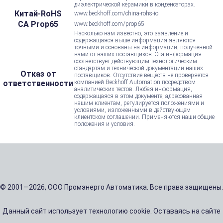
диэлектрической керамики в конденсаторах.
Китай-RoHS
www.beckhoff.com/china-rohs-io
CA Prop65
www.beckhoff.com/prop65
Насколько нам известно, это заявление и
содержащаяся выше информация являются
точными и основаны на информации, полученной
нами от наших поставщиков. Эта информация
соответствует действующим технологическим
стандартам и технической документации наших
Отказ от
поставщиков. Отсутствие веществ не проверяется
ответственности
компанией Beckhoff Automation посредством
аналитических тестов. Любая информация,
содержащаяся в этом документе, адресованная
нашим клиентам, регулируется положениями и
условиями, изложенными в действующем
клиентском соглашении. Применяются наши общие
положения и условия.
© 2001—2026, ООО Промэнерго Автоматика. Все права защищены.
Данный сайт использует технологию cookie. Оставаясь на сайте