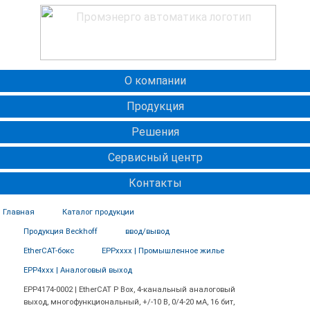
О компании
Продукция
Решения
Сервисный центр
Контакты
Главная
Каталог продукции
Продукция Beckhoff
ввод/вывод
EtherCAT-бокс
EPPxxxx | Промышленное жилье
EPP4xxx | Аналоговый выход
EPP4174-0002 | EtherCAT P Box, 4-канальный аналоговый
выход, многофункциональный, +/-10 В, 0/4-20 мА, 16 бит,