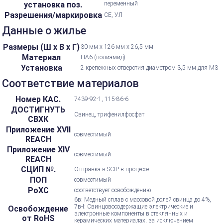
установка поз.
переменный
Разрешения/маркировка
CE, УЛ
Данные о жилье
Размеры (Ш х В х Г)
30 мм х 126 мм х 26,5 мм
Материал
ПА6 (полиамид)
Установка
2 крепежных отверстия диаметром 3,5 мм для M3
Соответствие материалов
Номер КАС.
7439-92-1, 115-86-6
ДОСТИГНУТЬ
Свинец, трифенилфосфат
СВХК
Приложение XVII
совместимый
REACH
Приложение XIV
совместимый
REACH
СЦИП №.
Отправка в SCIP в процессе
ПОП
совместимый
РоХС
соответствует освобождению
6в: Медный сплав с массовой долей свинца до 4%,
7в-I: Свинцовосодержащие электрические и
Освобождение
электронные компоненты в стеклянных и
от RoHS
керамических материалах, за исключением