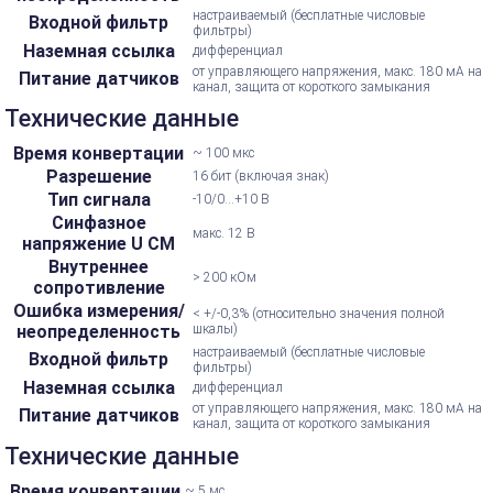
настраиваемый (бесплатные числовые
Входной фильтр
фильтры)
Наземная ссылка
дифференциал
от управляющего напряжения, макс. 180 мА на
Питание датчиков
канал, защита от короткого замыкания
Технические данные
Время конвертации
~ 100 мкс
Разрешение
16 бит (включая знак)
Тип сигнала
-10/0...+10 В
Синфазное
макс. 12 В
напряжение U CM
Внутреннее
> 200 кОм
сопротивление
Ошибка измерения/
< +/-0,3% (относительно значения полной
неопределенность
шкалы)
настраиваемый (бесплатные числовые
Входной фильтр
фильтры)
Наземная ссылка
дифференциал
от управляющего напряжения, макс. 180 мА на
Питание датчиков
канал, защита от короткого замыкания
Технические данные
Время конвертации
~ 5 мс