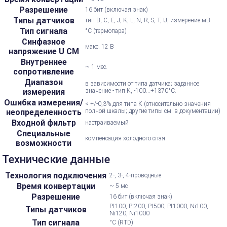
Разрешение
16 бит (включая знак)
Типы датчиков
тип B, C, E, J, K, L, N, R, S, T, U, измерение мВ
Тип сигнала
°C (термопара)
Синфазное
макс. 12 В
напряжение U CM
Внутреннее
~ 1 мес.
сопротивление
Диапазон
в зависимости от типа датчика; заданное
измерения
значение - тип K, -100...+1370°C.
Ошибка измерения/
< +/-0,3% для типа K (относительно значения
неопределенность
полной шкалы; другие типы см. в документации)
Входной фильтр
настраиваемый
Специальные
компенсация холодного спая
возможности
Технические данные
Технология подключения
2-, 3-, 4-проводные
Время конвертации
~ 5 мс
Разрешение
16 бит (включая знак)
Pt100, Pt200, Pt500, Pt1000, Ni100,
Типы датчиков
Ni120, Ni1000
Тип сигнала
°C (RTD)