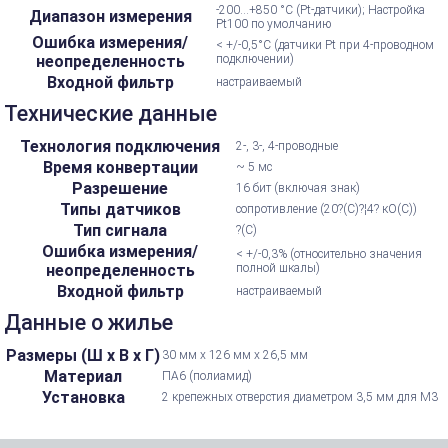
-200...+850 °С (Pt-датчики); Настройка
Диапазон измерения
Pt100 по умолчанию
Ошибка измерения/
< +/-0,5°C (датчики Pt при 4-проводном
неопределенность
подключении)
Входной фильтр
настраиваемый
Технические данные
Технология подключения
2-, 3-, 4-проводные
Время конвертации
~ 5 мс
Разрешение
16 бит (включая знак)
Типы датчиков
сопротивление (20?(C)?¦4? кО(C))
Тип сигнала
?(C)
Ошибка измерения/
< +/-0,3% (относительно значения
неопределенность
полной шкалы)
Входной фильтр
настраиваемый
Данные о жилье
Размеры (Ш х В х Г)
30 мм х 126 мм х 26,5 мм
Материал
ПА6 (полиамид)
Установка
2 крепежных отверстия диаметром 3,5 мм для M3