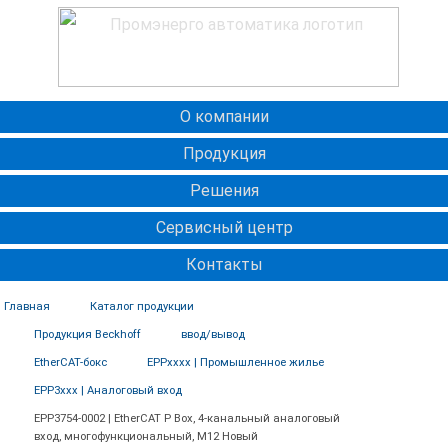
О компании
Продукция
Решения
Сервисный центр
Контакты
Главная
Каталог продукции
Продукция Beckhoff
ввод/вывод
EtherCAT-бокс
EPPxxxx | Промышленное жилье
EPP3xxx | Аналоговый вход
EPP3754-0002 | EtherCAT P Box, 4-канальный аналоговый
вход, многофункциональный, M12 Новый