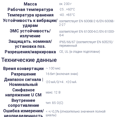
Масса
ок. 200 г
Рабочая температура
-25...+60°С
Температура хранения
-40...+85°С
Устойчивость к вибрации/
соответствует EN 60068-2-6/EN 60068-
ударам
2-27
ЭМС устойчивость/
соответствует EN 61000-6-2/EN 61000-
излучение
6-4
Защищать. номинал/
IP65/66/67 (соответствует EN 60529)/
установка поз.
переменный
Разрешения/маркировка
CE, UL (в стадии подготовки)
Технические данные
Время конвертации
~ 100 мкс
Разрешение
16 бит (включая знак)
Диапазон сигнала |
-20 мА/0/+4...+20 мА
Номинальный
Синфазное
макс. 12 В
напряжение U CM
Внутреннее
тип. 85 О(C)
сопротивление
Ошибка измерения/
< +/-0,3% (относительно значения полной
неопределенность
шкалы)