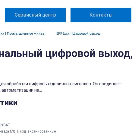
Сервисный центр
Контакты
xxx | Промышленное жилье
EPP2xxx | Цифровой выход
канальный цифровой выход,
для обработки цифровых/двоичных сигналов. Он соединяет
автоматизации на...
стики
herCAT
гнезда M8, P-код, экранированные