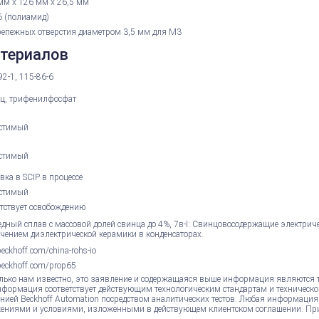
мм х 126 мм х 26,5 мм
 (полиамид)
репежных отверстия диаметром 3,5 мм для M3
атериалов
92-1, 115-86-6
ц, трифенилфосфат
стимый
стимый
вка в SCIP в процессе
стимый
етствует освобождению
едный сплав с массовой долей свинца до 4%, 7в-I: Свинцовосодержащие электрич
чением диэлектрической керамики в конденсаторах.
ckhoff.com/china-rohs-io
eckhoff.com/prop65
лько нам известно, это заявление и содержащаяся выше информация являются 
нформация соответствует действующим технологическим стандартам и техническо
нией Beckhoff Automation посредством аналитических тестов. Любая информация
ениями и условиями, изложенными в действующем клиентском соглашении. Пр