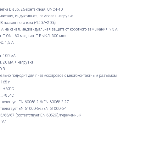
зетка D-sub, 25-контактная, UNC4-40
ическая, индуктивная, ламповая нагрузка
 В постоянного тока (-15%/+20%)
5 А на канал, индивидуальная защита от короткого замыкания, ? 3 А
п. T ON : 60 мкс, тип. Т ВЫКЛ: 300 мкс
кс. 1,5 А
п. 100 мА
п. 20 мА + нагрузка
0 В
еально подходит для пневмоостровов с многоконтактным разъемом
 165 г
5...+60°С
0...+85°С
ответствует EN 60068-2-6/EN 60068-2-27
ответствует EN 61000-6-2/EN 61000-6-4
65/66/67 (соответствует EN 60529)/переменный
, УЛ