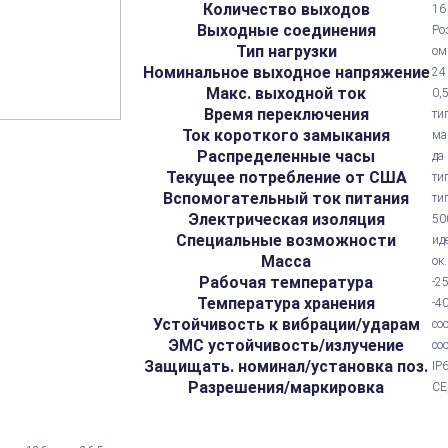
Количество выходов
16
Выходные соединения
Ро
Тип нагрузки
ом
Номинальное выходное напряжение
24
Макс. выходной ток
0,
Время переключения
ти
Ток короткого замыкания
ма
Распределенные часы
да
Текущее потребление от США
ти
Вспомогательный ток питания
ти
Электрическая изоляция
50
Специальные возможности
ид
Масса
ок.
Рабочая температура
-2
Температура хранения
-4
Устойчивость к вибрации/ударам
со
ЭМС устойчивость/излучение
со
Защищать. номинал/установка поз.
IP
Разрешения/маркировка
CE