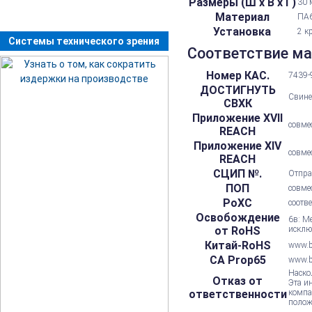
Размеры (Ш х В х Г)
30 
Материал
ПА6
Установка
2 к
Системы технического зрения
Соответствие м
Номер КАС.
7439-
ДОСТИГНУТЬ
Свине
СВХК
Приложение XVII
совме
REACH
Приложение XIV
совме
REACH
СЦИП №.
Отпра
ПОП
совме
РоХС
соотв
Освобождение
6в: М
от RoHS
исклю
Китай-RoHS
www.be
CA Prop65
www.b
Наско
Отказ от
Эта и
ответственности
компа
полож