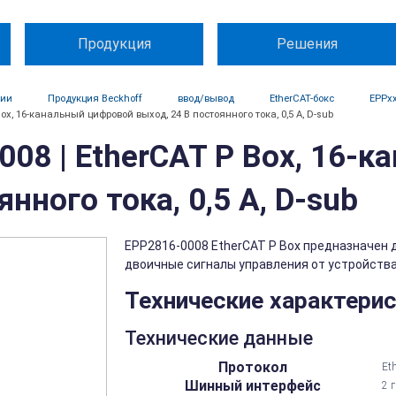
Продукция
Решения
ции
Продукция Beckhoff
ввод/вывод
EtherCAT-бокс
EPPx
Box, 16-канальный цифровой выход, 24 В постоянного тока, 0,5 А, D-sub
008 | EtherCAT P Box, 16-
янного тока, 0,5 А, D-sub
EPP2816-0008 EtherCAT P Box предназначен 
двоичные сигналы управления от устройства 
Технические характери
Технические данные
Протокол
Et
Шинный интерфейс
2 