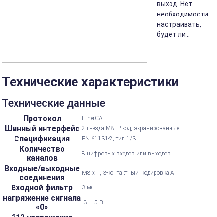
выход. Нет
необходимости
настраивать,
будет ли...
Технические характеристики
Технические данные
Протокол
EtherCAT
Шинный интерфейс
2 гнезда M8, P-код, экранированные
Спецификация
EN 61131-2, тип 1/3
Количество
8 цифровых входов или выходов
каналов
Входные/выходные
M8 x 1, 3-контактный, кодировка А
соединения
Входной фильтр
3 мс
напряжение сигнала
-3...+5 В
«0»