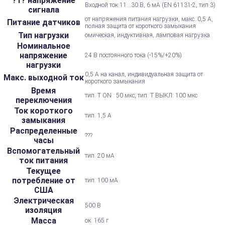
?1? напряжение
Входной ток 11...30 В, 6 мА (EN 61131-2, тип 3)
сигнала
от напряжения питания нагрузки, макс. 0,5 А,
Питание датчиков
полная защита от короткого замыкания
Тип нагрузки
омическая, индуктивная, ламповая нагрузка
Номинальное
напряжение
24 В постоянного тока (-15%/+20%)
нагрузки
0,5 А на канал, индивидуальная защита от
Макс. выходной ток
короткого замыкания
Время
тип. T ON : 50 мкс, тип. Т ВЫКЛ: 100 мкс
переключения
Ток короткого
тип. 1,5 А
замыкания
Распределенные
???
часы
Вспомогательный
тип. 20 мА
ток питания
Текущее
потребление от
тип. 100 мА
США
Электрическая
500 В
изоляция
Масса
ок. 165 г