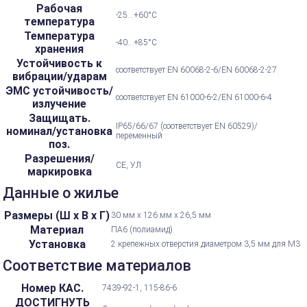
Рабочая
-25...+60°С
температура
Температура
-40...+85°С
хранения
Устойчивость к
соответствует EN 60068-2-6/EN 60068-2-27
вибрации/ударам
ЭМС устойчивость/
соответствует EN 61000-6-2/EN 61000-6-4
излучение
Защищать.
IP65/66/67 (соответствует EN 60529)/
номинал/установка
переменный
поз.
Разрешения/
CE, УЛ
маркировка
Данные о жилье
Размеры (Ш х В х Г)
30 мм х 126 мм х 26,5 мм
Материал
ПА6 (полиамид)
Установка
2 крепежных отверстия диаметром 3,5 мм для M3
Соответствие материалов
Номер КАС.
7439-92-1, 115-86-6
ДОСТИГНУТЬ