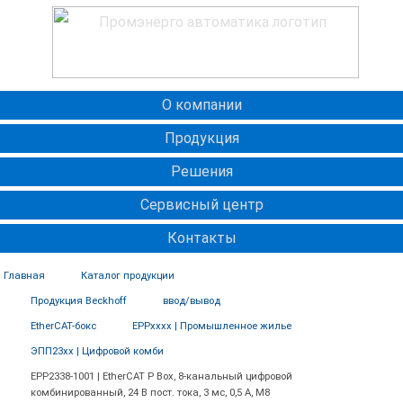
О компании
Продукция
Решения
Сервисный центр
Контакты
Главная
Каталог продукции
Продукция Beckhoff
ввод/вывод
EtherCAT-бокс
EPPxxxx | Промышленное жилье
ЭПП23хх | Цифровой комби
EPP2338-1001 | EtherCAT P Box, 8-канальный цифровой
комбинированный, 24 В пост. тока, 3 мс, 0,5 А, M8