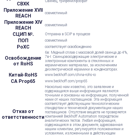
Свинец, трифенилфосфат
СВХК
Приложение XVII
совместимый
REACH
Приложение XIV
совместимый
REACH
СЦИП №.
Отправка в SCIP в процессе
ПОП
совместимый
РоХС
соответствует освобождению
6в: Медный сплав с массовой долей свинца до 4%,
7в-I: Свинцовосодержащие электрические и
Освобождение
электронные компоненты в стеклянных и
от RoHS
керамических материалах, за исключением
диэлектрической керамики в конденсаторах.
Китай-RoHS
www.beckhoff.com/china-rohs-io
CA Prop65
www.beckhoff.com/prop65
Насколько нам известно, это заявление и
содержащаяся выше информация являются
точными и основаны на информации, полученной
нами от наших поставщиков. Эта информация
соответствует действующим технологическим
стандартам и технической документации наших
Отказ от
поставщиков. Отсутствие веществ не проверяется
ответственности
компанией Beckhoff Automation посредством
аналитических тестов. Любая информация,
содержащаяся в этом документе, адресованная
нашим клиентам, регулируется положениями и
условиями, изложенными в действующем