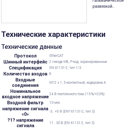
гальванической
развязкой...
Технические характеристики
Технические данные
Протокол
EtherCAT
Шинный интерфейс
2 гнезда M8, P-код, экранированные
Спецификация
EN 61131-2, тип 1/3
Количество входов
8
Входные
M12 x 1, 5-контактный, кодировка А
соединения
Номинальное
24 В постоянного тока (-15%/+20%)
входное напряжение
Входной фильтр
10 мкс
напряжение сигнала
-3...+5 В (EN? 61131-2, тип 3)
«0»
?1? напряжение
11...30 В (EN 61131-2, тип 3)
сигнала