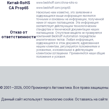
Китай-RoHS
www.beckhoff.com/china-rohs-io
CA Prop65
www.beckhoff.com/prop65
Насколько нам известно, это заявление и
содержащаяся выше информация являются
точными и основаны на информации, полученной
нами от наших поставщиков. Эта информация
соответствует действующим технологическим
стандартам и технической документации наших
Отказ от
поставщиков. Отсутствие веществ не проверяется
ответственности
компанией Beckhoff Automation посредством
аналитических тестов. Любая информация,
содержащаяся в этом документе, адресованная
нашим клиентам, регулируется положениями и
условиями, изложенными в действующем
клиентском соглашении. Применяются наши общие
положения и условия.
© 2001—2026, ООО Промэнерго Автоматика. Все права защищены.
Данный сайт использует технологию cookie. Оставаясь на сайте