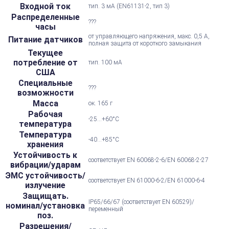
Входной ток
тип. 3 мА (EN61131-2, тип 3)
Распределенные
???
часы
от управляющего напряжения, макс. 0,5 А,
Питание датчиков
полная защита от короткого замыкания
Текущее
потребление от
тип. 100 мА
США
Специальные
???
возможности
Масса
ок. 165 г
Рабочая
-25...+60°С
температура
Температура
-40...+85°С
хранения
Устойчивость к
соответствует EN 60068-2-6/EN 60068-2-27
вибрации/ударам
ЭМС устойчивость/
соответствует EN 61000-6-2/EN 61000-6-4
излучение
Защищать.
IP65/66/67 (соответствует EN 60529)/
номинал/установка
переменный
поз.
Разрешения/