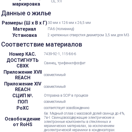
CE, УЛ
маркировка
Данные о жилье
Размеры (Ш х В х Г)
30 мм х 126 мм х 26,5 мм
Материал
ПА6 (полиамид)
Установка
2 крепежных отверстия диаметром 3,5 мм для M3
Соответствие материалов
Номер КАС.
7439-92-1, 115-86-6
ДОСТИГНУТЬ
Свинец, трифенилфосфат
СВХК
Приложение XVII
совместимый
REACH
Приложение XIV
совместимый
REACH
СЦИП №.
Отправка в SCIP в процессе
ПОП
совместимый
РоХС
соответствует освобождению
6в: Медный сплав с массовой долей свинца до 4%,
7в-I: Свинцовосодержащие электрические и
Освобождение
электронные компоненты в стеклянных и
от RoHS
керамических материалах, за исключением
диэлектрической керамики в конденсаторах.