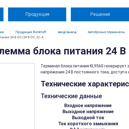
Продукция
Решения
ции
Продукция Beckhoff
ввод/вывод
Автобусные терминалы
ания 24 В DC/24 В DC, 0,1 А
лемма блока питания 24 В D
Терминал блока питания KL9560 генерирует 
напряжения 24 В постоянного тока, доступ к
Технические характери
Технические данные
Входное напряжение
Выходное напряжение
Выходной ток
Ток короткого замыкания