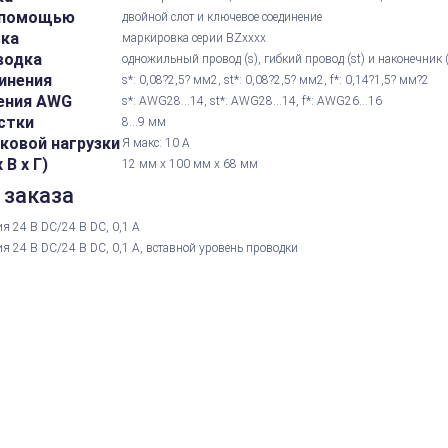
 помощью
двойной слот и ключевое соединение
вка
маркировка серии BZxxxx
водка
одножильный провод (s), гибкий провод (st) и наконечник 
инения
s*: 0,08?2,5? мм2, st*: 0,08?2,5? мм2, f*: 0,14?1,5? мм?2
ения AWG
s*: AWG28...14, st*: AWG28...14, f*: AWG26...16
стки
8...9 мм
ковой нагрузки
Я макс: 10 А
В х Г)
12 мм x 100 мм x 68 мм
 заказа
я 24 В DC/24 В DC, 0,1 А
я 24 В DC/24 В DC, 0,1 А, вставной уровень проводки