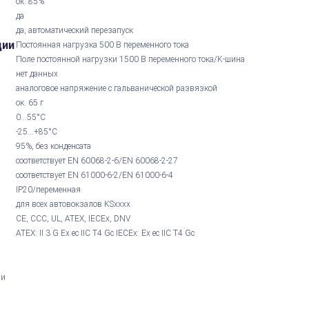
ок. 85%
да
да, автоматический перезапуск
ции
Постоянная нагрузка 500 В переменного тока
Поле постоянной нагрузки 1500 В переменного тока/K-шина
нет данных
аналоговое напряжение с гальванической развязкой
ок. 65 г
0...55°С
-25...+85°С
95%, без конденсата
соответствует EN 60068-2-6/EN 60068-2-27
соответствует EN 61000-6-2/EN 61000-6-4
IP20/переменная
для всех автовокзалов KSxxxx
CE, CCC, UL, ATEX, IECEx, DNV
ATEX: II 3 G Ex ec IIC T4 Gc IECEx: Ex ec IIC T4 Gc
ми