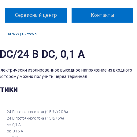
Сервисный центр
Контакты
KL9xxx | Система
C/24 В DC, 0,1 А
электрически изолированное выходное напряжение из входного
 которому можно получить через терминал...
стики
24 В постоянного тока (-15 %/+20 %)
24 В постоянного тока (-15%/+5%)
<= 0,1 А
ок. 0,15 А