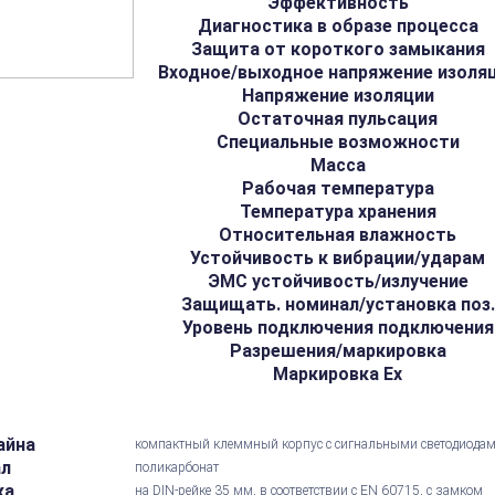
Эффективность
Диагностика в образе процесса
Защита от короткого замыкания
Входное/выходное напряжение изоля
Напряжение изоляции
Остаточная пульсация
Специальные возможности
Масса
Рабочая температура
Температура хранения
Относительная влажность
Устойчивость к вибрации/ударам
ЭМС устойчивость/излучение
Защищать. номинал/установка поз.
Уровень подключения подключения
Разрешения/маркировка
Маркировка Ex
айна
компактный клеммный корпус с сигнальными светодиода
ал
поликарбонат
ка
на DIN-рейке 35 мм, в соответствии с EN 60715, с замком