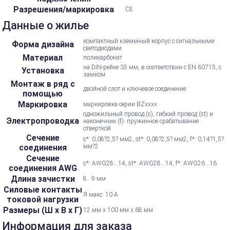
Разрешения/маркировка
CE
Данные о жилье
компактный клеммный корпус с сигнальными
Форма дизайна
светодиодами
Материал
поликарбонат
на DIN-рейке 35 мм, в соответствии с EN 60715, с
Установка
замком
Монтаж в ряд с
двойной слот и ключевое соединение
помощью
Маркировка
маркировка серии BZxxxx
одножильный провод (s), гибкий провод (st) и
Электропроводка
наконечник (f): пружинное срабатывание
отверткой
Сечение
s*: 0,08?2,5? мм2, st*: 0,08?2,5? мм2, f*: 0,14?1,5?
соединения
мм?2
Сечение
s*: AWG28...14, st*: AWG28...14, f*: AWG26...16
соединения AWG
Длина зачистки
8...9 мм
Силовые контакты
Я макс: 10 А
токовой нагрузки
Размеры (Ш х В х Г)
12 мм x 100 мм x 68 мм
Информация для заказа