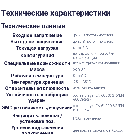
Технические характеристики
Технические данные
Входное напряжение
до 35 В постоянного тока
Выходное напряжение
до 35 В постоянного тока
Текущая нагрузка
макс. 2 А
нет адреса или настройки
Конфигурация
конфигурации
Специальные возможности
нет электрической изоляции
Масса
ок. 90 г
Рабочая температура
0...55°С
Температура хранения
-25...+85°С
Относительная влажность
95%, без конденсата
Устойчивость к вибрации/
соответствует EN 60068-2-6/EN
ударам
60068-2-27
соответствует EN 61000-6-2/EN
ЭМС устойчивость/излучение
61000-6-4
Защищать. номинал/
IP20/переменная
установка поз.
Уровень подключения
для всех автовокзалов KSxxxx
подключения