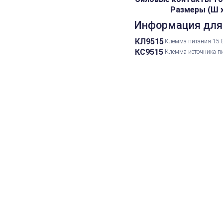
Размеры (Ш х 
Информация для
КЛ9515
Клемма питания 15 В
КС9515
Клемма источника пи