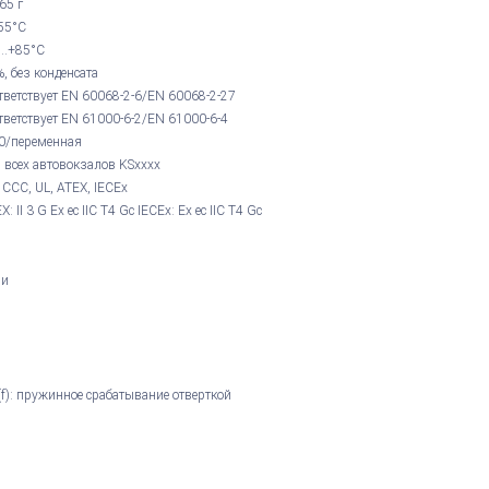
 65 г
.55°С
...+85°С
, без конденсата
тветствует EN 60068-2-6/EN 60068-2-27
тветствует EN 61000-6-2/EN 61000-6-4
0/переменная
 всех автовокзалов KSxxxx
 CCC, UL, ATEX, IECEx
X: II 3 G Ex ec IIC T4 Gc IECEx: Ex ec IIC T4 Gc
ми
(f): пружинное срабатывание отверткой