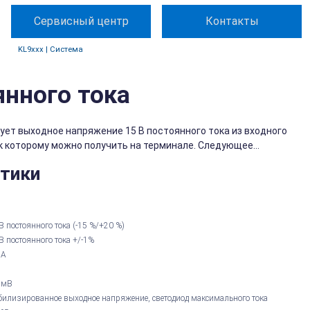
Сервисный центр
Контакты
KL9xxx | Система
янного тока
ует выходное напряжение 15 В постоянного тока из входного
 к которому можно получить на терминале. Следующее...
стики
В постоянного тока (-15 %/+20 %)
В постоянного тока +/-1%
 А
 мВ
билизированное выходное напряжение, светодиод максимального тока