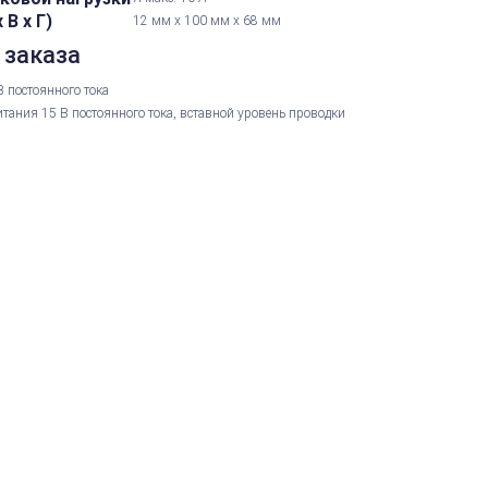
В х Г)
12 мм x 100 мм x 68 мм
 заказа
 постоянного тока
тания 15 В постоянного тока, вставной уровень проводки