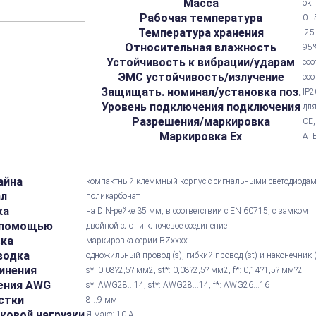
Масса
ок.
Рабочая температура
0..
Температура хранения
-25
Относительная влажность
95%
Устойчивость к вибрации/ударам
соо
ЭМС устойчивость/излучение
соо
Защищать. номинал/установка поз.
IP2
Уровень подключения подключения
для
Разрешения/маркировка
CE,
Маркировка Ex
ATE
айна
компактный клеммный корпус с сигнальными светодиода
ал
поликарбонат
ка
на DIN-рейке 35 мм, в соответствии с EN 60715, с замком
 помощью
двойной слот и ключевое соединение
вка
маркировка серии BZxxxx
водка
одножильный провод (s), гибкий провод (st) и наконечник 
инения
s*: 0,08?2,5? мм2, st*: 0,08?2,5? мм2, f*: 0,14?1,5? мм?2
ения AWG
s*: AWG28...14, st*: AWG28...14, f*: AWG26...16
стки
8...9 мм
ковой нагрузки
Я макс: 10 А