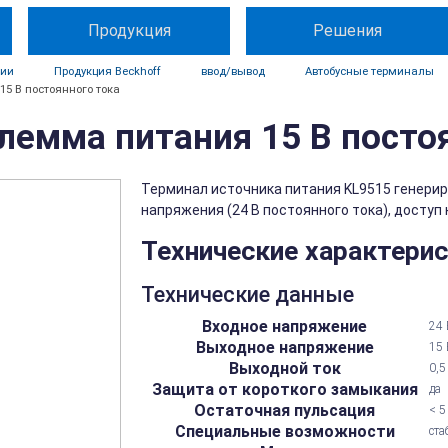
Продукция
Решения
ции
Продукция Beckhoff
ввод/вывод
Автобусные терминалы
15 В постоянного тока
Клемма питания 15 В посто
Терминал источника питания KL9515 генерир
напряжения (24 В постоянного тока), доступ
Технические характери
Технические данные
Входное напряжение
24 
Выходное напряжение
15 
Выходной ток
0,5
Защита от короткого замыкания
да
Остаточная пульсация
< 5
Специальные возможности
ста