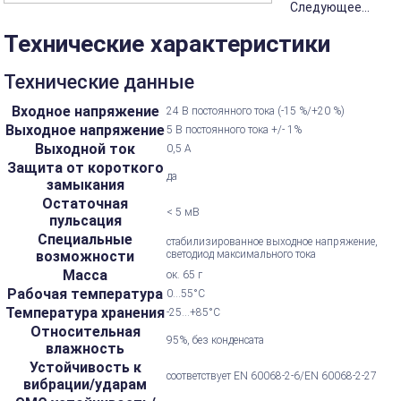
Следующее...
Технические характеристики
Технические данные
Входное напряжение
24 В постоянного тока (-15 %/+20 %)
Выходное напряжение
5 В постоянного тока +/- 1%
Выходной ток
0,5 А
Защита от короткого
да
замыкания
Остаточная
< 5 мВ
пульсация
Специальные
стабилизированное выходное напряжение,
возможности
светодиод максимального тока
Масса
ок. 65 г
Рабочая температура
0...55°С
Температура хранения
-25...+85°С
Относительная
95%, без конденсата
влажность
Устойчивость к
соответствует EN 60068-2-6/EN 60068-2-27
вибрации/ударам