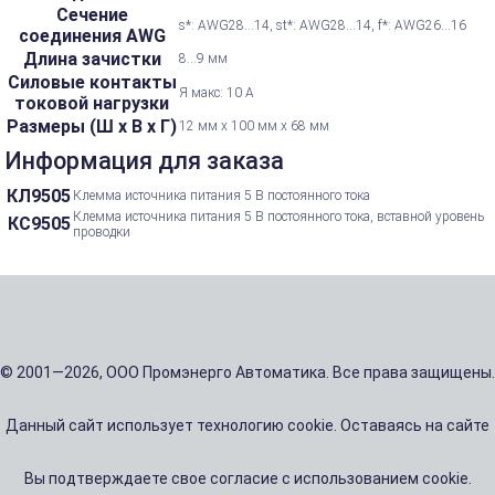
Сечение
s*: AWG28...14, st*: AWG28...14, f*: AWG26...16
соединения AWG
Длина зачистки
8...9 мм
Силовые контакты
Я макс: 10 А
токовой нагрузки
Размеры (Ш х В х Г)
12 мм x 100 мм x 68 мм
Информация для заказа
КЛ9505
Клемма источника питания 5 В постоянного тока
Клемма источника питания 5 В постоянного тока, вставной уровень
КС9505
проводки
© 2001—2026, ООО Промэнерго Автоматика. Все права защищены.
Данный сайт использует технологию cookie. Оставаясь на сайте
Вы подтверждаете свое согласие с использованием cookie.