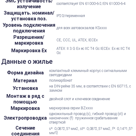
ЭМС устойчивость/
соответствует EN 61000-6-2/EN 61000-6-4
излучение
Защищать. номинал/
IP20/переменная
установка поз.
Уровень подключения
для всех автовокзалов KSxxxx
подключения
Разрешения/
CE, CCC, UL, ATEX, IECEx
маркировка
ATEX: II 3 G Ex ec IIC T4 Gc IECEx: Ex ec IIC T4
Маркировка Ex
Gc
Данные о жилье
компактный клеммный корпус с сигнальными
Форма дизайна
светодиодами
Материал
поликарбонат
на DIN-рейке 35 мм, в соответствии с EN 60715, с
Установка
замком
Монтаж в ряд с
двойной слот и ключевое соединение
помощью
Маркировка
маркировка серии BZxxxx
одножильный провод (s), гибкий провод (st) и
Электропроводка
наконечник (f): пружинное срабатывание
отверткой
Сечение
s*: 0,08?2,5? мм2, st*: 0,08?2,5? мм2, f*: 0,14?1,5?
соединения
мм?2