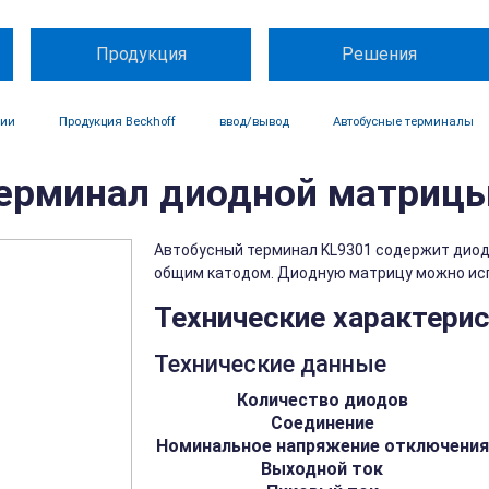
Продукция
Решения
ции
Продукция Beckhoff
ввод/вывод
Автобусные терминалы
Терминал диодной матриц
Автобусный терминал KL9301 содержит диод
общим катодом. Диодную матрицу можно испо
Технические характери
Технические данные
Количество диодов
Соединение
Номинальное напряжение отключения
Выходной ток