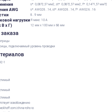
инения
s*: 0,08?2,5? мм2, st*: 0,08?2,5? мм2, f*: 0,14?1,5? мм?2
ения AWG
s*: AWG28...14, st*: AWG28...14, f*: AWG26...16
стки
8...9 мм
ковой нагрузки
Я макс: 10 А
В х Г)
12 мм x 100 мм x 68 мм
 заказа
атрицы
рицы, подключаемый уровень проводки
атериалов
92-1
стимый
стимый
стимый
етствует освобождению
ckhoff.com/china-rohs-io