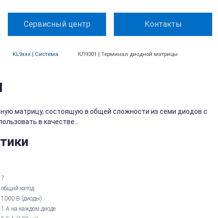
Сервисный центр
Контакты
KL9xxx | Система
КЛ9301 | Терминал диодной матрицы
ы
ную матрицу, состоящую в общей сложности из семи диодов с
льзовать в качестве...
стики
7
общий катод
1000 В (диоды)
1 А на каждом диоде