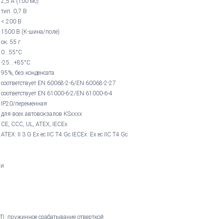
2,5 А (100 мс)
тип. 0,7 В
< 200 В
1500 В (K-шина/поле)
ок. 55 г
0...55°С
-25...+85°С
95%, без конденсата
соответствует EN 60068-2-6/EN 60068-2-27
соответствует EN 61000-6-2/EN 61000-6-4
IP20/переменная
для всех автовокзалов KSxxxx
CE, CCC, UL, ATEX, IECEx
ATEX: II 3 G Ex ec IIC T4 Gc IECEx: Ex ec IIC T4 Gc
ми
(f): пружинное срабатывание отверткой