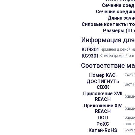
Сечение соед
Сечение соедин
Длина зачи
Силовые контакты то
Размеры (Ш х 
Информация для
КЛ9301
Терминал диодной м
КС9301
Клемма диодной мат
Соответствие м
Номер КАС.
7439-
ДОСТИГНУТЬ
Вести
СВХК
Приложение XVII
совме
REACH
Приложение XIV
совме
REACH
ПОП
совме
РоХС
соотв
Китай-RoHS
www.be