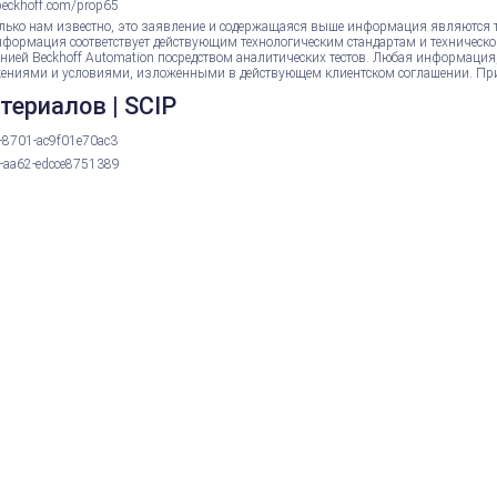
eckhoff.com/prop65
лько нам известно, это заявление и содержащаяся выше информация являются 
нформация соответствует действующим технологическим стандартам и техническо
нией Beckhoff Automation посредством аналитических тестов. Любая информация
ениями и условиями, изложенными в действующем клиентском соглашении. Пр
териалов | SCIP
-8701-ac9f01e70ac3
-aa62-edcce8751389