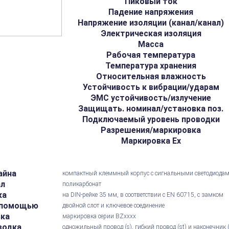
Пиковый ток
Падение напряжения
Напряжение изоляции (канал/канал)
Электрическая изоляция
Масса
Рабочая температура
Температура хранения
Относительная влажность
Устойчивость к вибрации/ударам
ЭМС устойчивость/излучение
Защищать. номинал/установка поз.
Подключаемый уровень проводки
Разрешения/маркировка
Маркировка Ex
айна
компактный клеммный корпус с сигнальными светодиода
ал
поликарбонат
ка
на DIN-рейке 35 мм, в соответствии с EN 60715, с замком
 помощью
двойной слот и ключевое соединение
вка
маркировка серии BZxxxx
водка
одножильный провод (s), гибкий провод (st) и наконечник 