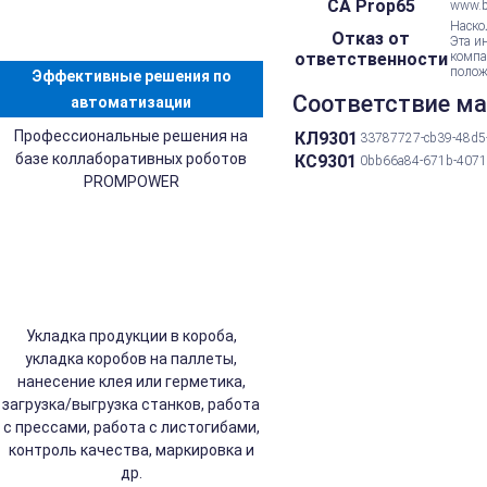
CA Prop65
www.b
Наско
Отказ от
Эта и
ответственности
компа
полож
Эффективные решения по
Соответствие ма
автоматизации
Профессиональные решения на
КЛ9301
33787727-cb39-48d5
базе коллаборативных роботов
КС9301
0bb66a84-671b-4071
PROMPOWER
Укладка продукции в короба,
укладка коробов на паллеты,
нанесение клея или герметика,
загрузка/выгрузка станков, работа
с прессами, работа с листогибами,
контроль качества, маркировка и
др.