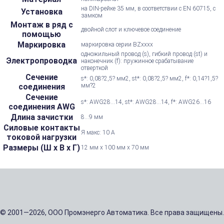
на DIN-рейке 35 мм, в соответствии с EN 60715, с
Установка
замком
Монтаж в ряд с
двойной слот и ключевое соединение
помощью
Маркировка
маркировка серии BZxxxx
одножильный провод (s), гибкий провод (st) и
Электропроводка
наконечник (f): пружинное срабатывание
отверткой
Сечение
s*: 0,08?2,5? мм2, st*: 0,08?2,5? мм2, f*: 0,14?1,5?
соединения
мм?2
Сечение
s*: AWG28...14, st*: AWG28...14, f*: AWG26...16
соединения AWG
Длина зачистки
8...9 мм
Силовые контакты
Я макс: 10 А
токовой нагрузки
Размеры (Ш х В х Г)
12 мм x 100 мм x 70 мм
© 2001—2026, ООО Промэнерго Автоматика. Все права защищены.