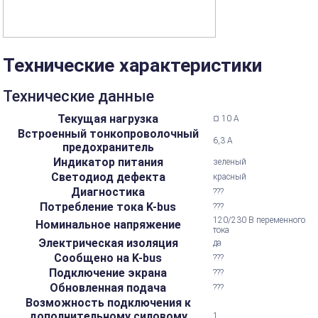
Технические характеристики
Технические данные
Текущая нагрузка
¤ 10 А
Встроенный тонкопроволочный
6,3 А
предохранитель
Индикатор питания
зеленый
Светодиод дефекта
красный
Диагностика
???
Потребление тока K-bus
???
120/230 В переменного
Номинальное напряжение
тока
Электрическая изоляция
да
Сообщено на K-bus
???
Подключение экрана
???
Обновленная подача
???
Возможность подключения к
дополнительному силовому
1