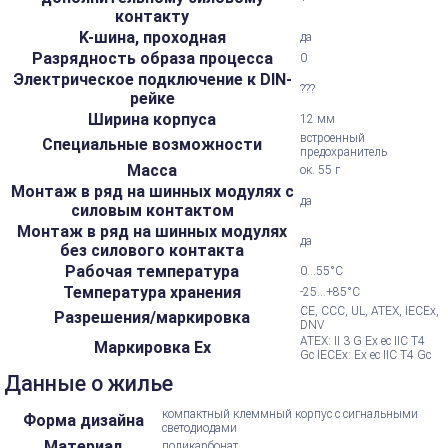
контакту
K-шина, проходная
да
Разрядность образа процесса
0
Электрическое подключение к DIN-
???
рейке
Ширина корпуса
12 мм
встроенный
Специальные возможности
предохранитель
Масса
ок. 55 г
Монтаж в ряд на шинных модулях с
да
силовым контактом
Монтаж в ряд на шинных модулях
да
без силового контакта
Рабочая температура
0...55°С
Температура хранения
-25...+85°С
CE, CCC, UL, ATEX, IECEx,
Разрешения/маркировка
DNV
ATEX: II 3 G Ex ec IIC T4
Маркировка Ex
Gc IECEx: Ex ec IIC T4 Gc
Данные о жилье
компактный клеммный корпус с сигнальными
Форма дизайна
светодиодами
Материал
поликарбонат