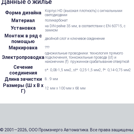
Данные о жилье
Корпус HD (высокая плотность) с сигнальными
Форма дизайна
светодиодами
Материал
поликарбонат
на DIN-рейке 35 мм, в соответствии с EN 60715, с
Установка
замком
Монтаж в ряд с
двойной слот и ключевое соединение
помощью
Маркировка
???
одножильные проводники: технология прямого
Электропроводка
подключения; тонкожильные провода (st) и
наконечник (f): пружинное срабатывание отверткой
Сечение
s*: 0,08-1,5 мм2, st*: 0,25-1,5 мм2, f*: 0,14-0,75 мм2
соединения
Длина зачистки
8...9 мм
Размеры (Ш х В х
12 мм x 100 мм x 68 мм
Г)
© 2001—2026, ООО Промэнерго Автоматика. Все права защищены.