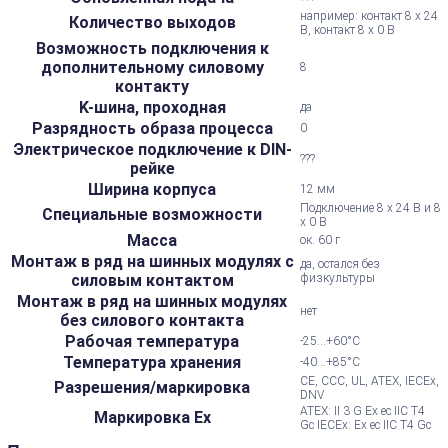
например: контакт 8 x 24
Количество выходов
В, контакт 8 x 0 В
Возможность подключения к
дополнительному силовому
8
контакту
K-шина, проходная
да
Разрядность образа процесса
0
Электрическое подключение к DIN-
???
рейке
Ширина корпуса
12 мм
Подключение 8 x 24 В и 8
Специальные возможности
x 0 В
Масса
ок. 60 г
Монтаж в ряд на шинных модулях с
да, остался без
силовым контактом
физкультуры
Монтаж в ряд на шинных модулях
нет
без силового контакта
Рабочая температура
-25...+60°С
Температура хранения
-40...+85°С
CE, CCC, UL, ATEX, IECEx,
Разрешения/маркировка
DNV
ATEX: II 3 G Ex ec IIC T4
Маркировка Ex
Gc IECEx: Ex ec IIC T4 Gc