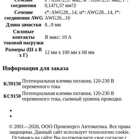
соединения
0,14?1,5? мм?2
Сечение
s*: AWG28...14, st*: AWG28...14, f*:
соединения AWG
AWG26...16
Длина зачистки
8...9 мм
Силовые
контакты
Я макс: 10 А
токовой нагрузки
Размеры (Ш х В
12 мм x 100 мм x 68 мм
х Г)
Информация для заказа
Потенциальная клемма питания, 120-230 В
КЛ9150
переменного тока
Потенциальная клемма питания, 120-230 В
КС9150
переменного тока, съемный уровень проводки
© 2001—2026, ООО Промэнерго Автоматика. Все права
защищены. Данный сайт использует технологию cookie.
Оставаясь на сайте Вы подтверждаете свое согласие с