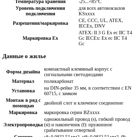
Температура хранения
-25...+85°С
Уровень подключения
для всех автовокзалов
подключения
KSxxxx
CE, CCC, UL, ATEX,
Разрешения/маркировка
IECEx, DNV
ATEX: II 3 G Ex ec IIC T4
Маркировка Ex
Gc IECEx: Ex ec IIC T4
Gc
Данные о жилье
компактный клеммный корпус с
Форма дизайна
сигнальными светодиодами
Материал
поликарбонат
на DIN-рейке 35 мм, в соответствии с EN
Установка
60715, с замком
Монтаж в ряд с
двойной слот и ключевое соединение
помощью
Маркировка
маркировка серии BZxxxx
одножильный провод (s), гибкий провод
Электропроводка
(st) и наконечник (f): пружинное
срабатывание отверткой
Сечение
s*: 0,08?2,5? мм2, st*: 0,08?2,5? мм2, f*: