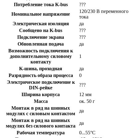
Потребление тока K-bus
???
120/230 В переменного
Номинальное напряжение
тока
Электрическая изоляция
да
Сообщено на K-bus
???
Подключение экрана
???
Обновленная подача
да
Возможность подключения к
дополнительному силовому
1
контакту
K-шина, проходная
да
Разрядность образа процесса
0
Электрическое подключение к
???
DIN-рейке
Ширина корпуса
12 мм
Масса
ок. 50 г
Монтаж в ряд на шинных
да
модулях с силовым контактом
Монтаж в ряд на шинных
да
модулях без силового контакта
Рабочая температура
0...55°С