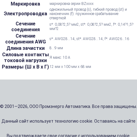
Маркировка
маркировка серии BZxxxx
одножильный провод (s), гибкий провод (st) и
Электропроводка
наконечник (f): пружинное срабатывание
отверткой
Сечение
s*: 0,08?2,5? мм2, st*: 0,08?2,5? мм2, f*: 0,14?1,5?
соединения
мм?2
Сечение
s*: AWG28...14, st*: AWG28...14, f*: AWG26...16
соединения AWG
Длина зачистки
8...9 мм
Силовые контакты
Я макс: 10 А
токовой нагрузки
Размеры (Ш х В х Г)
12 мм x 100 мм x 68 мм
© 2001—2026, ООО Промэнерго Автоматика. Все права защищены.
Данный сайт использует технологию cookie. Оставаясь на сайте
Вы подтверждаете свое согласие с использованием cookie.