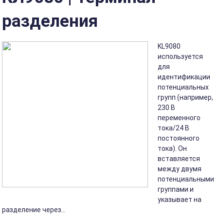
разделения
KL9080
используется
для
идентификации
потенциальных
групп (например,
230 В
переменного
тока/24 В
постоянного
тока). Он
вставляется
между двумя
потенциальными
группами и
указывает на
разделение через...