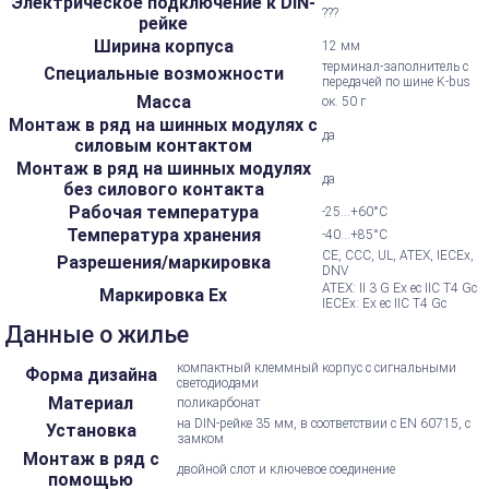
Электрическое подключение к DIN-
???
рейке
Ширина корпуса
12 мм
терминал-заполнитель с
Специальные возможности
передачей по шине K-bus
Масса
ок. 50 г
Монтаж в ряд на шинных модулях с
да
силовым контактом
Монтаж в ряд на шинных модулях
да
без силового контакта
Рабочая температура
-25...+60°С
Температура хранения
-40...+85°С
CE, CCC, UL, ATEX, IECEx,
Разрешения/маркировка
DNV
ATEX: II 3 G Ex ec IIC T4 Gc
Маркировка Ex
IECEx: Ex ec IIC T4 Gc
Данные о жилье
компактный клеммный корпус с сигнальными
Форма дизайна
светодиодами
Материал
поликарбонат
на DIN-рейке 35 мм, в соответствии с EN 60715, с
Установка
замком
Монтаж в ряд с
двойной слот и ключевое соединение
помощью