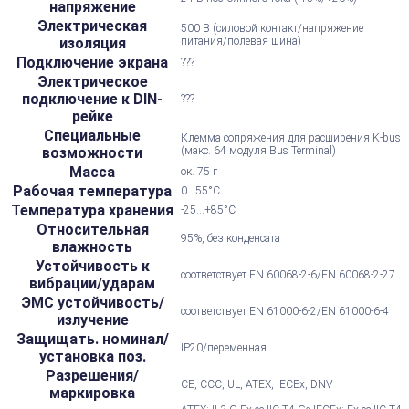
напряжение
Электрическая
500 В (силовой контакт/напряжение
изоляция
питания/полевая шина)
Подключение экрана
???
Электрическое
подключение к DIN-
???
рейке
Специальные
Клемма сопряжения для расширения K-bus
возможности
(макс. 64 модуля Bus Terminal)
Масса
ок. 75 г
Рабочая температура
0...55°С
Температура хранения
-25...+85°С
Относительная
95%, без конденсата
влажность
Устойчивость к
соответствует EN 60068-2-6/EN 60068-2-27
вибрации/ударам
ЭМС устойчивость/
соответствует EN 61000-6-2/EN 61000-6-4
излучение
Защищать. номинал/
IP20/переменная
установка поз.
Разрешения/
CE, CCC, UL, ATEX, IECEx, DNV
маркировка