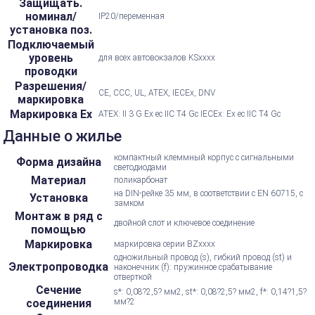
Защищать.
номинал/
IP20/переменная
установка поз.
Подключаемый
уровень
для всех автовокзалов KSxxxx
проводки
Разрешения/
CE, CCC, UL, ATEX, IECEx, DNV
маркировка
Маркировка Ex
ATEX: II 3 G Ex ec IIC T4 Gc IECEx: Ex ec IIC T4 Gc
Данные о жилье
компактный клеммный корпус с сигнальными
Форма дизайна
светодиодами
Материал
поликарбонат
на DIN-рейке 35 мм, в соответствии с EN 60715, с
Установка
замком
Монтаж в ряд с
двойной слот и ключевое соединение
помощью
Маркировка
маркировка серии BZxxxx
одножильный провод (s), гибкий провод (st) и
Электропроводка
наконечник (f): пружинное срабатывание
отверткой
Сечение
s*: 0,08?2,5? мм2, st*: 0,08?2,5? мм2, f*: 0,14?1,5?
соединения
мм?2