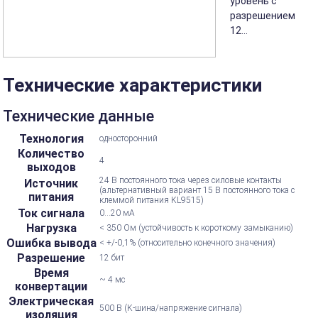
уровень с
разрешением
12...
Технические характеристики
Технические данные
Технология
односторонний
Количество
4
выходов
24 В постоянного тока через силовые контакты
Источник
(альтернативный вариант 15 В постоянного тока с
питания
клеммой питания KL9515)
Ток сигнала
0...20 мА
Нагрузка
< 350 Ом (устойчивость к короткому замыканию)
Ошибка вывода
< +/-0,1% (относительно конечного значения)
Разрешение
12 бит
Время
~ 4 мс
конвертации
Электрическая
500 В (K-шина/напряжение сигнала)
изоляция