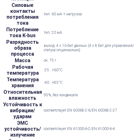
Силовые
контакты
тип. 60 мА + нагрузка
потребления
тока
Потребление
тип. 20 мА
тока K-bus
Разрядность
выход: 4 x 16 бит данных (4 x 8 бит для управления/
образа
статуса опционально)
процесса
Масса
ок. 75 г
Рабочая
-25...+60°С
температура
Температура
-40...+85°С
хранения
Относительная
95%, без конденсата
влажность
Устойчивость к
вибрации/
соответствует EN 60068-2-6/EN 60068-2-27
ударам
ЭМС
устойчивость/
соответствует EN 61000-6-2/EN 61000-6-4
излучение