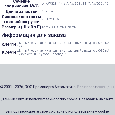
Сечение
s*: AWG28...14, st*: AWG28...14, f*: AWG26...16
соединения AWG
Длина зачистки
8...9 мм
Силовые контакты
Я макс: 10 А
токовой нагрузки
Размеры (Ш х В х Г)
12 мм x 100 мм x 68 мм
Информация для заказа
Шинный терминал, 4-канальный аналоговый выход, ток, 0-20 мА,
КЛ4414
12 бит
Шинный терминал, 4-канальный аналоговый выход, ток, 0-20 мА,
КС4414
12 бит, сменный уровень проводки
© 2001—2026, ООО Промэнерго Автоматика. Все права защищены.
Данный сайт использует технологию cookie. Оставаясь на сайте
Вы подтверждаете свое согласие с использованием cookie.