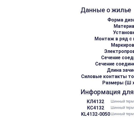
Данные о жилье
Форма диз
Матери
Установ
Монтаж в ряд с
Маркиро
Электропро
Сечение соед
Сечение соедин
Длина зачи
Силовые контакты то
Размеры (Ш х 
Информация для
КЛ4132
Шинный терми
КС4132
Шинный терми
KL4132-0050
Шинный термин