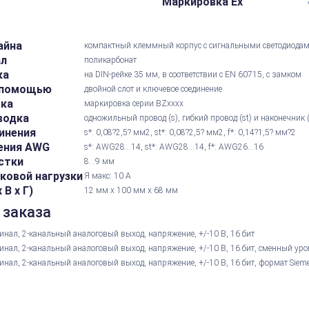
Маркировка Ex
айна
компактный клеммный корпус с сигнальными светодиода
ал
поликарбонат
ка
на DIN-рейке 35 мм, в соответствии с EN 60715, с замком
 помощью
двойной слот и ключевое соединение
вка
маркировка серии BZxxxx
водка
одножильный провод (s), гибкий провод (st) и наконечник 
инения
s*: 0,08?2,5? мм2, st*: 0,08?2,5? мм2, f*: 0,14?1,5? мм?2
ения AWG
s*: AWG28...14, st*: AWG28...14, f*: AWG26...16
стки
8...9 мм
ковой нагрузки
Я макс: 10 А
В х Г)
12 мм x 100 мм x 68 мм
 заказа
нал, 2-канальный аналоговый выход, напряжение, +/-10 В, 16 бит
нал, 2-канальный аналоговый выход, напряжение, +/-10 В, 16 бит, сменный уро
ал, 2-канальный аналоговый выход, напряжение, +/-10 В, 16 бит, формат Siem