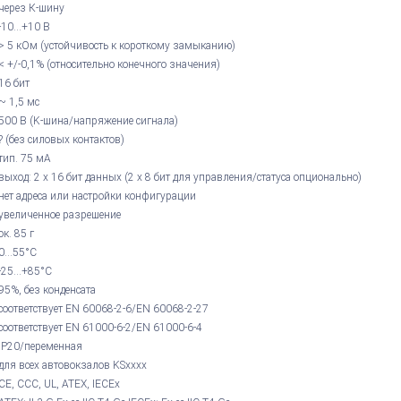
через К-шину
-10...+10 В
> 5 кОм (устойчивость к короткому замыканию)
< +/-0,1% (относительно конечного значения)
16 бит
~ 1,5 мс
500 В (K-шина/напряжение сигнала)
? (без силовых контактов)
тип. 75 мА
выход: 2 x 16 бит данных (2 x 8 бит для управления/статуса опционально)
нет адреса или настройки конфигурации
увеличенное разрешение
ок. 85 г
0...55°С
-25...+85°С
95%, без конденсата
соответствует EN 60068-2-6/EN 60068-2-27
соответствует EN 61000-6-2/EN 61000-6-4
IP20/переменная
для всех автовокзалов KSxxxx
CE, CCC, UL, ATEX, IECEx