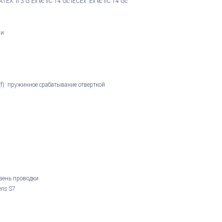
ATEX: II 3 G Ex ec IIC T4 Gc IECEx: Ex ec IIC T4 Gc
ми
(f): пружинное срабатывание отверткой
вень проводки
ens S7