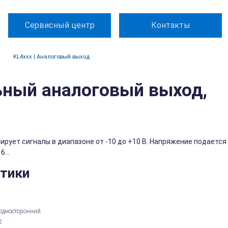
Сервисный центр
Контакты
KL4xxx | Аналоговый выход
ьный аналоговый выход,
рует сигналы в диапазоне от -10 до +10 В. Напряжение подается
...
стики
односторонний
2