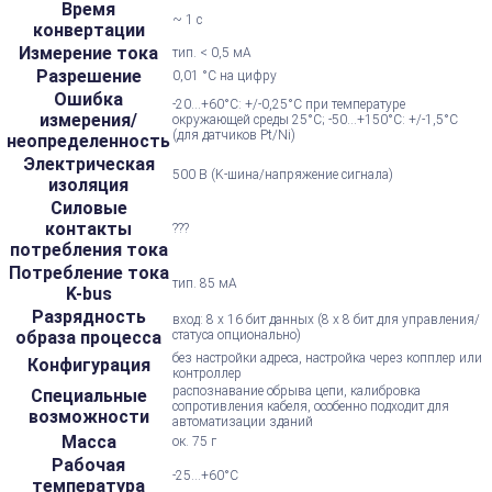
Время
~ 1 с
конвертации
Измерение тока
тип. < 0,5 мА
Разрешение
0,01 °C на цифру
Ошибка
-20...+60°C: +/-0,25°C при температуре
измерения/
окружающей среды 25°C; -50...+150°C: +/-1,5°C
(для датчиков Pt/Ni)
неопределенность
Электрическая
500 В (K-шина/напряжение сигнала)
изоляция
Силовые
контакты
???
потребления тока
Потребление тока
тип. 85 мА
K-bus
Разрядность
вход: 8 x 16 бит данных (8 x 8 бит для управления/
образа процесса
статуса опционально)
без настройки адреса, настройка через копплер или
Конфигурация
контроллер
распознавание обрыва цепи, калибровка
Специальные
сопротивления кабеля, особенно подходит для
возможности
автоматизации зданий
Масса
ок. 75 г
Рабочая
-25...+60°С
температура