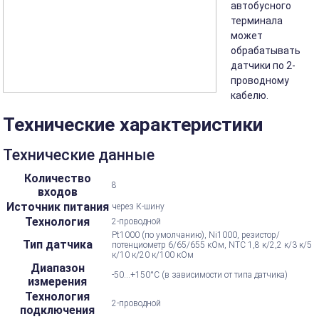
автобусного
терминала
может
обрабатывать
датчики по 2-
проводному
кабелю.
Технические характеристики
Технические данные
Количество
8
входов
Источник питания
через К-шину
Технология
2-проводной
Pt1000 (по умолчанию), Ni1000, резистор/
Тип датчика
потенциометр 6/65/655 кОм, NTC 1,8 к/2,2 к/3 к/5
к/10 к/20 к/100 кОм
Диапазон
-50...+150°C (в зависимости от типа датчика)
измерения
Технология
2-проводной
подключения