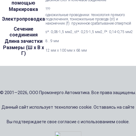
помощью
Маркировка
???
одножильные проводники: технология прямого
Электропроводка
подключения; тонкожильные провода (st) и
наконечник (f): пружинное срабатывание отверткой
Сечение
s*: 0,08-1,5 мм2, st*: 0,25-1,5 мм2, f*: 0,14-0,75 мм2
соединения
Длина зачистки
8...9 мм
Размеры (Ш х В х
12 мм x 100 мм x 68 мм
Г)
© 2001—2026, ООО Промэнерго Автоматика. Все права защищены.
Данный сайт использует технологию cookie. Оставаясь на сайте
Вы подтверждаете свое согласие с использованием cookie.