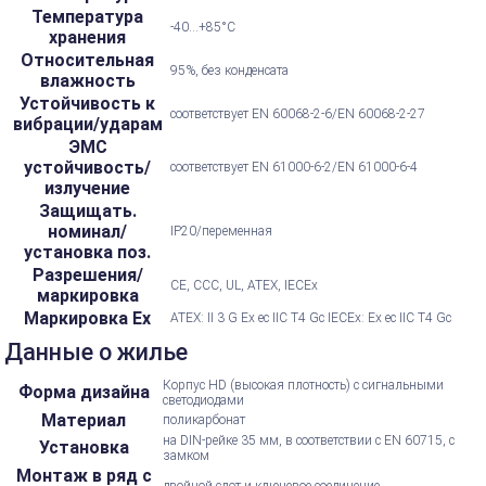
Температура
-40...+85°С
хранения
Относительная
95%, без конденсата
влажность
Устойчивость к
соответствует EN 60068-2-6/EN 60068-2-27
вибрации/ударам
ЭМС
устойчивость/
соответствует EN 61000-6-2/EN 61000-6-4
излучение
Защищать.
номинал/
IP20/переменная
установка поз.
Разрешения/
CE, CCC, UL, ATEX, IECEx
маркировка
Маркировка Ex
ATEX: II 3 G Ex ec IIC T4 Gc IECEx: Ex ec IIC T4 Gc
Данные о жилье
Корпус HD (высокая плотность) с сигнальными
Форма дизайна
светодиодами
Материал
поликарбонат
на DIN-рейке 35 мм, в соответствии с EN 60715, с
Установка
замком
Монтаж в ряд с
двойной слот и ключевое соединение